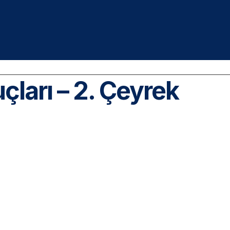
çları – 2. Çeyrek