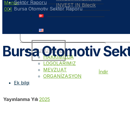
Sektör Raporu
INVEST IN Bilecik
Bursa Otomotiv Sektör Raporu
Bursa Otomotiv Sek
KURUMSAL
HAKKIMIZDA
LOGOLARIMIZ
MEVZUAT
İndir
ORGANİZASYON
Ek bilgi
Yayınlanma Yılı
2025