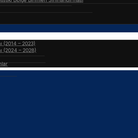
stiki Bölge Birimleri Sınıflandırması
nı (2014 – 2023)
nı (2024 – 2028)
nlar