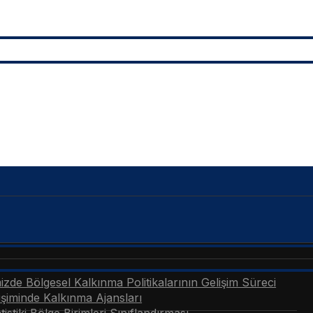
zde Bölgesel Kalkınma Politikalarının Gelişim Süreci
şiminde Kalkınma Ajansları