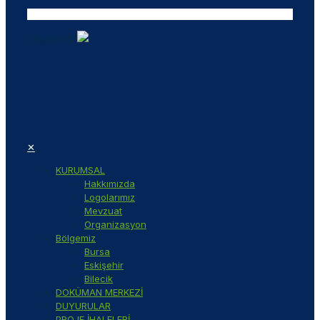
Tasarım ©
✕
KURUMSAL
Hakkımızda
Logolarımız
Mevzuat
Organizasyon
Bölgemiz
Bursa
Eskişehir
Bilecik
DOKÜMAN MERKEZİ
DUYURULAR
PROJE İHALELERİ