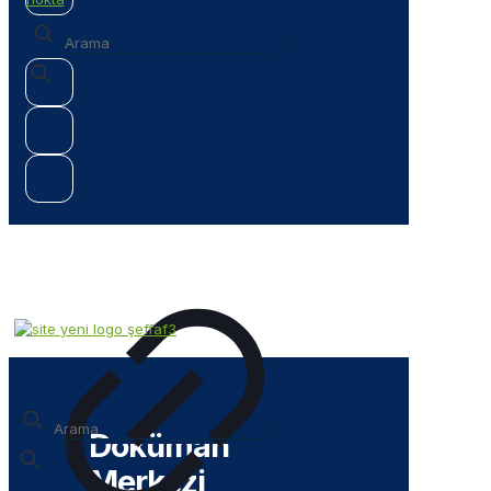
✕
✕
Doküman
Merkezi