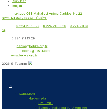
Etkinlikler
İletişim
Adres:
Işıktepe OSB Mahallesi Arıtma Caddesi No:22
16215 Nilüfer / Bursa TÜRKİYE
Telefon:
0 224 211 13 27
–
0 224 211 13 26
–
0 224 211 13
28
Faks:
0 224 211 13 29
E-Posta:
bebka@bebka.org.tr
KEP Adresi:
bebka@hs01.kep.tr
Web:
www.bebka.org.tr
2026 © Tasarım:
✕
KURUMSAL
Hakkımızda
Biz Kimiz?
Bölgesel Kalkınma ve Ülkemizde