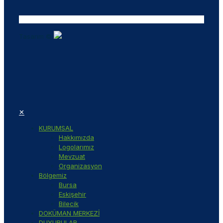
Tasarım ©
✕
KURUMSAL
Hakkımızda
Logolarımız
Mevzuat
Organizasyon
Bölgemiz
Bursa
Eskişehir
Bilecik
DOKÜMAN MERKEZİ
DUYURULAR