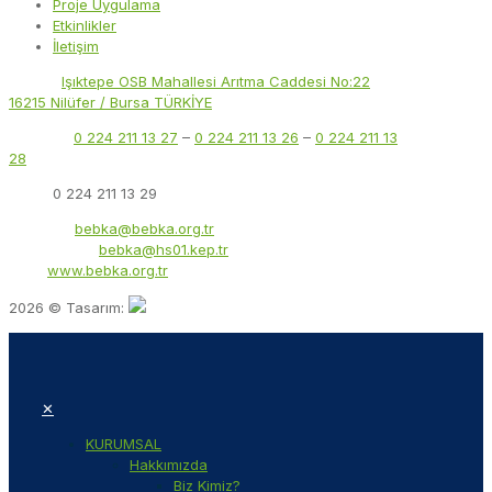
Proje Uygulama
Etkinlikler
İletişim
Adres:
Işıktepe OSB Mahallesi Arıtma Caddesi No:22
16215 Nilüfer / Bursa TÜRKİYE
Telefon:
0 224 211 13 27
–
0 224 211 13 26
–
0 224 211 13
28
Faks:
0 224 211 13 29
E-Posta:
bebka@bebka.org.tr
KEP Adresi:
bebka@hs01.kep.tr
Web:
www.bebka.org.tr
2026 © Tasarım:
✕
KURUMSAL
Hakkımızda
Biz Kimiz?