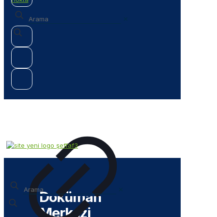
✕
✕
Doküman
Merkezi