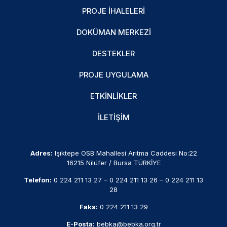
PROJE İHALELERI
DOKÜMAN MERKEZI
DESTEKLER
PROJE UYGULAMA
ETKINLIKLER
İLETIŞIM
Adres:
Işıktepe OSB Mahallesi Arıtma Caddesi No:22
16215 Nilüfer / Bursa TÜRKİYE
Telefon:
0 224 211 13 27
–
0 224 211 13 26
–
0 224 211 13
28
Faks:
0 224 211 13 29
E-Posta:
bebka@bebka.org.tr