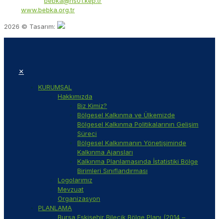
KEP Adresi:
bebka@hs01.kep.tr
Web:
www.bebka.org.tr
2026 © Tasarım:
✕
KURUMSAL
Hakkımızda
Biz Kimiz?
Bölgesel Kalkınma ve Ülkemizde
Bölgesel Kalkınma Politikalarının Gelişim
Süreci
Bölgesel Kalkınmanın Yönetişiminde
Kalkınma Ajansları
Kalkınma Planlamasında İstatistiki Bölge
Birimleri Sınıflandırması
Logolarımız
Mevzuat
Organizasyon
PLANLAMA
Bursa Eskişehir Bilecik Bölge Planı (2014 –