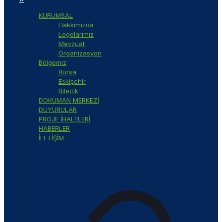
KURUMSAL
Hakkımızda
Logolarımız
Mevzuat
Organizasyon
Bölgemiz
Bursa
Eskişehir
Bilecik
DOKÜMAN MERKEZİ
DUYURULAR
PROJE İHALELERİ
HABERLER
İLETİŞİM