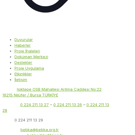
Duyurular
Haberler
Proje İhaleleri
Doküman Merkezi
Destekler
Proje Uygulama
Etkinlikler
İletişim
Adres:
Işıktepe OSB Mahallesi Arıtma Caddesi No:22
16215 Nilüfer / Bursa TÜRKİYE
Telefon:
0 224 211 13 27
–
0 224 211 13 26
–
0 224 211 13
28
Faks:
0 224 211 13 29
E-Posta:
bebka@bebka.org.tr