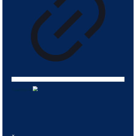
Tasarım ©
✕