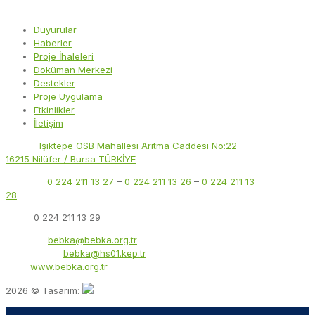
Duyurular
Haberler
Proje İhaleleri
Doküman Merkezi
Destekler
Proje Uygulama
Etkinlikler
İletişim
Adres:
Işıktepe OSB Mahallesi Arıtma Caddesi No:22
16215 Nilüfer / Bursa TÜRKİYE
Telefon:
0 224 211 13 27
–
0 224 211 13 26
–
0 224 211 13
28
Faks:
0 224 211 13 29
E-Posta:
bebka@bebka.org.tr
KEP Adresi:
bebka@hs01.kep.tr
Web:
www.bebka.org.tr
2026 © Tasarım: