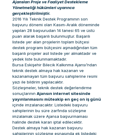
Ajansları Proje ve Faaliyet Destekleme
Yönetmeliği hükümleri uyarınca
gerçekleştirilmiştir.
2016 Yılı Teknik Destek Programının son
başvuru dönemi olan Kasım-Aralık döneminde
yapılan 28 başvurudan 14 tanesi 65 ve üstü
puan alarak başarılı bulunmuştur. Başarılı
listede yer alan projelerin toplam bütçesi
destek programı bütçesini aşmadığından tüm
başarılı projeler asil listede yer almaktadır ve
yedek liste bulunmamaktadır.
Bursa Eskişehir Bilecik Kalkınma Ajansı’ndan
teknik destek almaya hak kazanan ve
kazanamayan tüm başvuru sahiplerine resmi
yazı ile bildirim yapılacaktır.
Sözleşmeler, teknik destek değerlendirme
sonuçlarının
Ajansın internet sitesinde
yayınlanmasını müteakip en geç on iş günü
içinde imzalanacaktır. Listedeki başvuru
sahiplerinin bu süre zarfında sözleşme
imzalamak üzere Ajansa başvurmaması
halinde destek kararı iptal edilecektir.
Destek almaya hak kazanan başvuru
sahiplerinin sözleşme esnasında ek listedeki