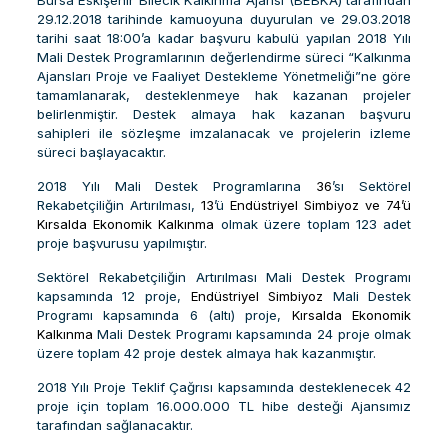
Bursa Eskişehir Bilecik Kalkınma Ajansı (BEBKA) tarafından
29.12.2018 tarihinde kamuoyuna duyurulan ve 29.03.2018
tarihi saat 18:00’a kadar başvuru kabulü yapılan 2018 Yılı
Mali Destek Programlarının değerlendirme süreci “Kalkınma
Ajansları Proje ve Faaliyet Destekleme Yönetmeliği”ne göre
tamamlanarak, desteklenmeye hak kazanan projeler
belirlenmiştir. Destek almaya hak kazanan başvuru
sahipleri ile sözleşme imzalanacak ve projelerin izleme
süreci başlayacaktır.
2018 Yılı Mali Destek Programlarına
36
’sı
Sektörel
Rekabetçiliğin Artırılması
,
13
’ü
Endüstriyel Simbiyoz ve 74’ü
Kırsalda Ekonomik Kalkınma
olmak üzere toplam 123 adet
proje başvurusu yapılmıştır.
Sektörel Rekabetçiliğin Artırılması
Mali Destek Programı
kapsamında 12 proje,
Endüstriyel Simbiyoz
Mali Destek
Programı kapsamında 6 (altı) proje,
Kırsalda Ekonomik
Kalkınma
Mali Destek Programı kapsamında 24 proje olmak
üzere toplam 42 proje destek almaya hak kazanmıştır.
2018 Yılı Proje Teklif Çağrısı kapsamında desteklenecek 42
proje için toplam 16.000.000 TL hibe desteği Ajansımız
tarafından sağlanacaktır.