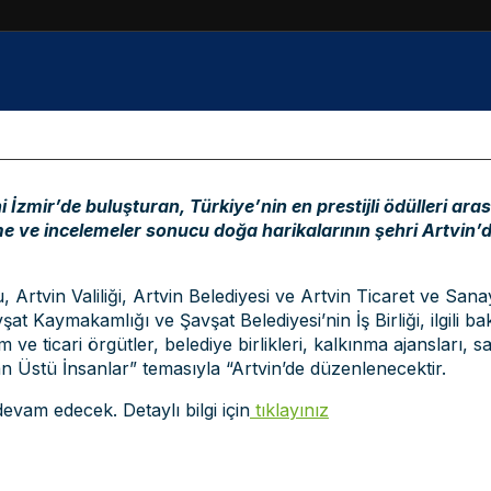
ni İzmir’de buluşturan, Türkiye’nin en prestijli ödülleri ara
rme ve incelemeler sonucu doğa harikalarının şehri Artvin’
 Artvin Valiliği, Artvin Belediyesi ve Artvin Ticaret ve Sanay
t Kaymakamlığı ve Şavşat Belediyesi’nin İş Birliği, ilgili bak
e ticari örgütler, belediye birlikleri, kalkınma ajansları, s
an Üstü İnsanlar” temasıyla “Artvin’de düzenlenecektir.
vam edecek. Detaylı bilgi için
tıklayınız