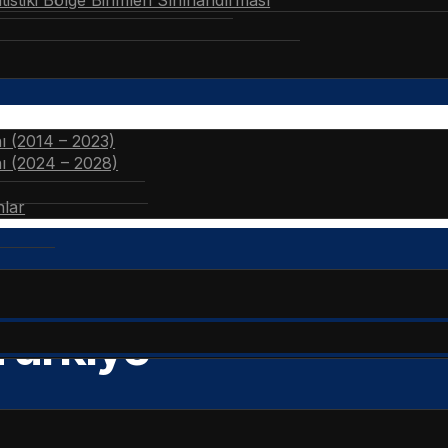
stiki Bölge Birimleri Sınıflandırması
nı (2014 – 2023)
nı (2024 – 2028)
nlar
Türkiye