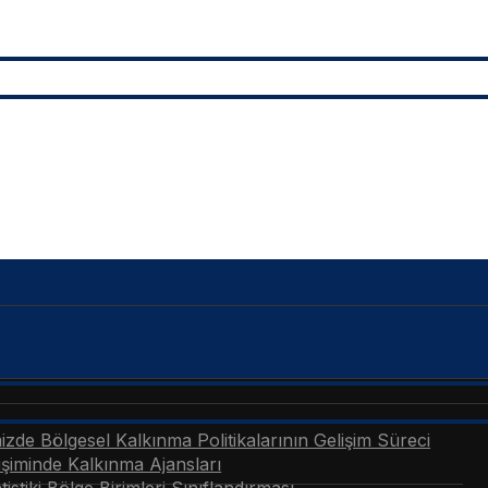
zde Bölgesel Kalkınma Politikalarının Gelişim Süreci
şiminde Kalkınma Ajansları