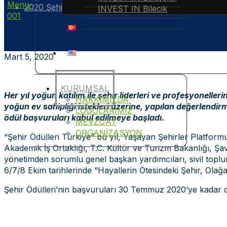
2020 Şehir Ödülleri Türkiye
INVEST IN Bilecik
Mart 5, 2020
KURUMSAL
Her yıl yoğun katılım ile şehir liderleri ve profesyonelleri
HAKKIMIZDA
yoğun ev sahipliği istekleri üzerine, yapılan değerlendi
LOGOLARIMIZ
ödül başvuruları kabul edilmeye başladı.
MEVZUAT
ORGANİZASYON
“Şehir Ödülleri Türkiye” bu yıl, Yaşayan Şehirler Platformu,
Akademik İş Ortaklığı, T.C. Kültür ve Turizm Bakanlığı, Şavşa
yönetimden sorumlu genel başkan yardımcıları, sivil toplum v
6/7/8 Ekim tarihlerinde “Hayallerin Ötesindeki Şehir, Olağ
Şehir Ödülleri’nin başvuruları 30 Temmuz 2020’ye kadar de