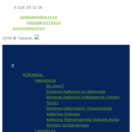
Faks:
0 224 211 13 29
E-Posta:
bebka@bebka.org.tr
KEP Adresi:
bebka@hs01.kep.tr
Web:
www.bebka.org.tr
2026 © Tasarım:
✕
KURUMSAL
Hakkımızda
Biz Kimiz?
Bölgesel Kalkınma ve Ülkemizde
Bölgesel Kalkınma Politikalarının Gelişim
Süreci
Bölgesel Kalkınmanın Yönetişiminde
Kalkınma Ajansları
Kalkınma Planlamasında İstatistiki Bölge
Birimleri Sınıflandırması
Logolarımız