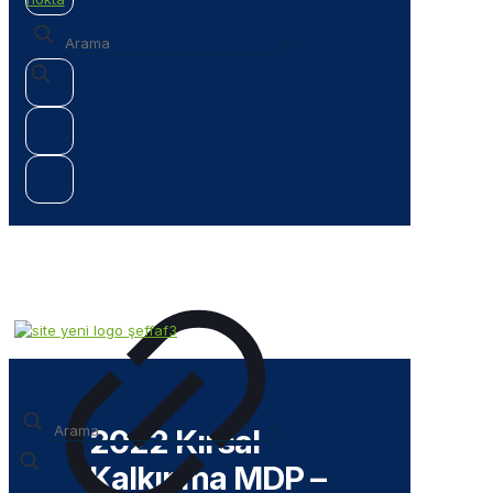
✕
✕
2022 Kırsal
Kalkınma MDP –