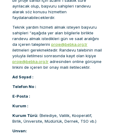
bir proje sahibi için azami 1 saatlik süre
ayrılacak olup, başvuru sahipleri randevu
alarak söz konusu hizmetten
faydalanabileceklerdir.
Teknik yardım hizmeti almak isteyen başvuru
sahipleri “aşağıda yer alan bilgilerle birlikte
randevu almak istedikleri gün ve saat aralığını
da içeren taleplerini
proje@bebka.org.tr
iletmeleri gerekmektedir. Randevu talebinin mail
yoluyla iletilmesi sonrasında kayıt olan kişiye
proje@bebka.org.tr
adresinden online görüşme
linkini de içeren bir onay maili iletilecektir.
Ad Soyad :
Telefon No :
E-Posta :
Kurum :
Kurum Türü:
(Belediye, Valilik, Kooperatif,
Birlik, Üniversite, Müdürlük, Dernek, TSO vb.)
Unvan: