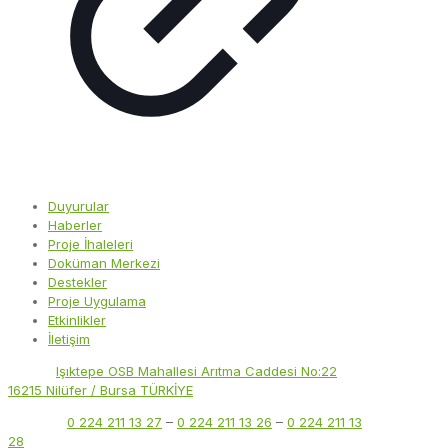
Duyurular
Haberler
Proje İhaleleri
Doküman Merkezi
Destekler
Proje Uygulama
Etkinlikler
İletişim
Adres:
Işıktepe OSB Mahallesi Arıtma Caddesi No:22
16215 Nilüfer / Bursa TÜRKİYE
Telefon:
0 224 211 13 27
–
0 224 211 13 26
–
0 224 211 13
28