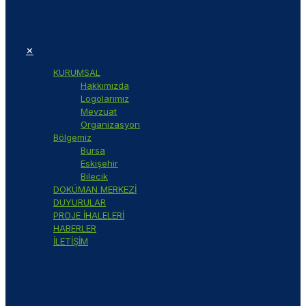
✕
KURUMSAL
Hakkımızda
Logolarımız
Mevzuat
Organizasyon
Bölgemiz
Bursa
Eskişehir
Bilecik
DOKÜMAN MERKEZİ
DUYURULAR
PROJE İHALELERİ
HABERLER
İLETİŞİM