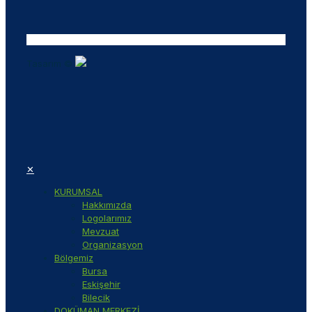
Tasarım ©
✕
KURUMSAL
Hakkımızda
Logolarımız
Mevzuat
Organizasyon
Bölgemiz
Bursa
Eskişehir
Bilecik
DOKÜMAN MERKEZİ