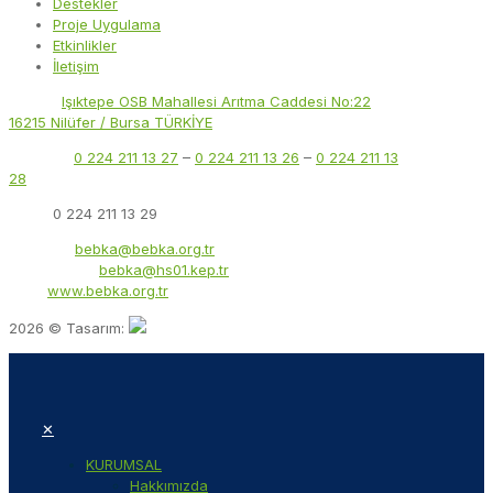
Destekler
Proje Uygulama
Etkinlikler
İletişim
Adres:
Işıktepe OSB Mahallesi Arıtma Caddesi No:22
16215 Nilüfer / Bursa TÜRKİYE
Telefon:
0 224 211 13 27
–
0 224 211 13 26
–
0 224 211 13
28
Faks:
0 224 211 13 29
E-Posta:
bebka@bebka.org.tr
KEP Adresi:
bebka@hs01.kep.tr
Web:
www.bebka.org.tr
2026 © Tasarım:
✕
KURUMSAL
Hakkımızda