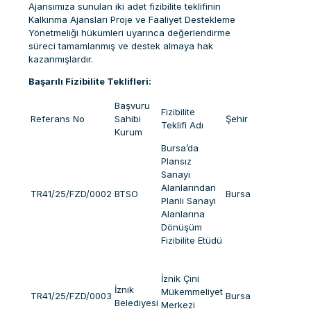
Ajansımıza sunulan iki adet fizibilite teklifinin
Kalkınma Ajansları Proje ve Faaliyet Destekleme
Yönetmeliği hükümleri uyarınca değerlendirme
süreci tamamlanmış ve destek almaya hak
kazanmışlardır.
Başarılı Fizibilite Teklifleri:
Başvuru
Fizibilite
Referans No
Sahibi
Şehir
Teklifi Adı
Kurum
Bursa’da
Plansız
Sanayi
Alanlarından
TR41/25/FZD/0002
BTSO
Bursa
Planlı Sanayi
Alanlarına
Dönüşüm
Fizibilite Etüdü
İznik Çini
İznik
Mükemmeliyet
TR41/25/FZD/0003
Bursa
Belediyesi
Merkezi