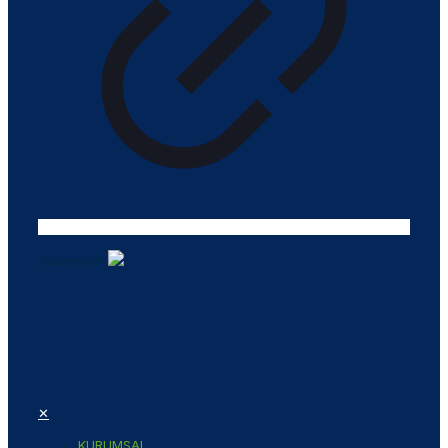
Tasarım ©
✕
KURUMSAL