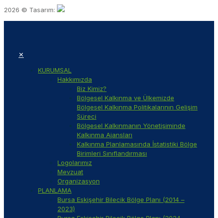
2026 © Tasarım:
✕
KURUMSAL
Hakkımızda
Biz Kimiz?
Bölgesel Kalkınma ve Ülkemizde
Bölgesel Kalkınma Politikalarının Gelişim
Süreci
Bölgesel Kalkınmanın Yönetişiminde
Kalkınma Ajansları
Kalkınma Planlamasında İstatistiki Bölge
Birimleri Sınıflandırması
Logolarımız
Mevzuat
Organizasyon
PLANLAMA
Bursa Eskişehir Bilecik Bölge Planı (2014 –
2023)
Bursa Eskişehir Bilecik Bölge Planı (2024 –