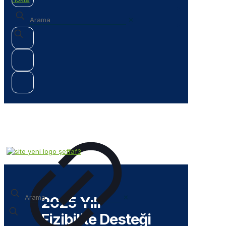
✕
✕
2025 Yılı
Fizibilite Desteği