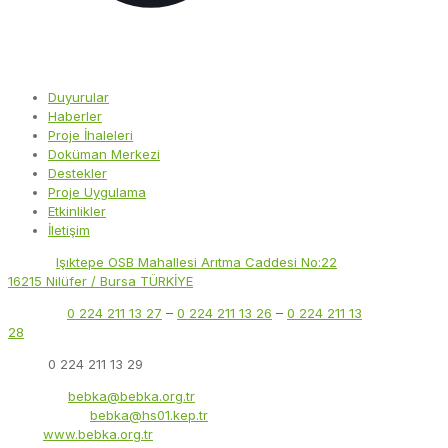
Duyurular
Haberler
Proje İhaleleri
Doküman Merkezi
Destekler
Proje Uygulama
Etkinlikler
İletişim
Adres:
Işıktepe OSB Mahallesi Arıtma Caddesi No:22
16215 Nilüfer / Bursa TÜRKİYE
Telefon:
0 224 211 13 27
–
0 224 211 13 26
–
0 224 211 13
28
Faks:
0 224 211 13 29
E-Posta:
bebka@bebka.org.tr
KEP Adresi:
bebka@hs01.kep.tr
Web:
www.bebka.org.tr