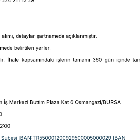
0 224 211 13 29
 alımı, detaylar şartnamede açıklanmıştır.
de belirtilen yerler.
ir. İhale kapsamındaki işlerin tamamı 360 gün içinde ta
im İş Merkezi Buttim Plaza Kat 6 Osmangazi/BURSA
0
2:00
ar Şubesi IBAN:TR550001200929500005000029 IBAN