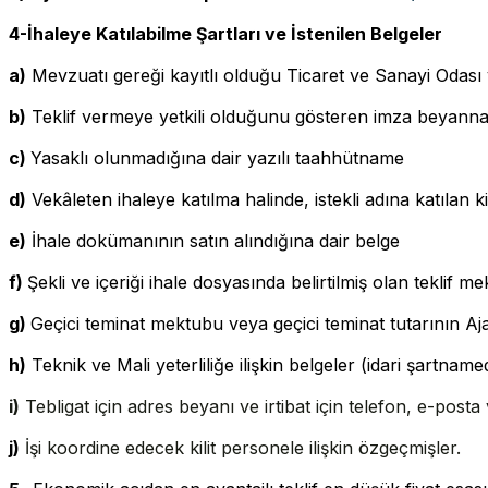
4-İhaleye Katılabilme Şartları ve İstenilen Belgeler
a)
Mevzuatı gereği kayıtlı olduğu Ticaret ve Sanayi Odası
b)
Teklif vermeye yetkili olduğunu gösteren imza beyanna
c)
Yasaklı olunmadığına dair yazılı taahhütname
d)
Vekâleten ihaleye katılma halinde, istekli adına katılan k
e)
İhale dokümanının satın alındığına dair belge
f)
Şekli ve içeriği ihale dosyasında belirtilmiş olan teklif m
g)
Geçici teminat mektubu veya geçici teminat tutarının Aja
h)
Teknik ve Mali yeterliliğe ilişkin belgeler (idari şartnamede
i)
Tebligat için adres beyanı ve irtibat için telefon, e-posta
j)
İşi koordine edecek kilit personele ilişkin özgeçmişler.