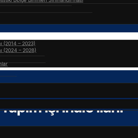
stiki Bölge Birimleri Sınıflandırması
nı (2014 – 2023)
nı (2024 – 2028)
nlar
apım İşi İhale İlanı