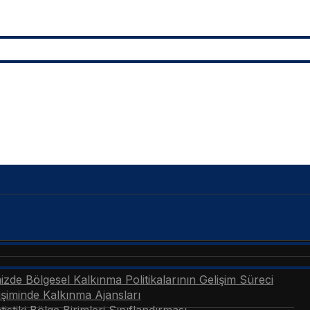
zde Bölgesel Kalkınma Politikalarının Gelişim Süreci
şiminde Kalkınma Ajansları