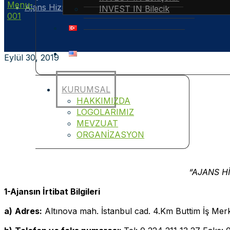
Ajans Hizmet Binası Yapım İşi İhale İlanı
INVEST IN Bilecik
Eylül 30, 2019
KURUMSAL
HAKKIMIZDA
LOGOLARIMIZ
MEVZUAT
ORGANİZASYON
“AJANS HİZ
1-Ajansın İrtibat Bilgileri
a)
Adres:
Altınova mah. İstanbul cad. 4.Km Buttim İş Me