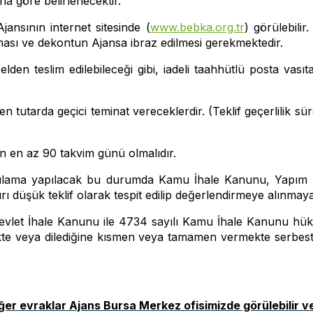
na göre belirlenecektir.
jansının internet sitesinde (
www.bebka.org.tr
) görülebili
ması ve dekontun Ajansa ibraz edilmesi gerekmektedir.
elden teslim edilebileceği gibi, iadeli taahhütlü posta vas
eden tutarda geçici teminat vereceklerdir. (Teklif geçerlilik s
aren en az 90 takvim günü olmalıdır.
 sorgulama yapılacak bu durumda Kamu İhale Kanunu, Yapım
rı düşük teklif olarak tespit edilip değerlendirmeye alınmaya
 Devlet İhale Kanunu ile 4734 sayılı Kamu İhale Kanunu hük
tmekte veya dilediğine kısmen veya tamamen vermekte serbest
iğer evraklar Ajans Bursa Merkez ofisimizde görülebilir ve 