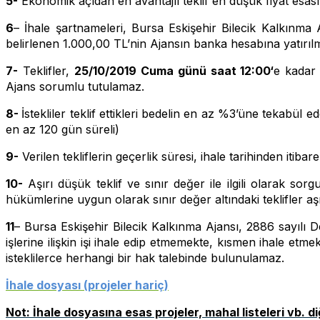
5-
Ekonomik açıdan en avantajlı teklif en düşük fiyat esası
6
– İhale şartnameleri, Bursa Eskişehir Bilecik Kalkınma A
belirlenen 1.000,00 TL’nin Ajansın banka hesabına yatırıl
7-
Teklifler,
25/10/2019 Cuma günü saat 12:00‘
e kadar 
Ajans sorumlu tutulamaz.
8-
İstekliler teklif ettikleri bedelin en az %3’üne tekabül 
en az 120 gün süreli)
9-
Verilen tekliflerin geçerlik süresi, ihale tarihinden itib
10-
Aşırı düşük teklif ve sınır değer ile ilgili olarak
hükümlerine uygun olarak sınır değer altındaki teklifler aşı
11
– Bursa Eskişehir Bilecik Kalkınma Ajansı, 2886 sayılı
işlerine ilişkin işi ihale edip etmemekte, kısmen ihale e
isteklilerce herhangi bir hak talebinde bulunulamaz.
İhale dosyası (projeler hariç)
Not: İhale dosyasına esas projeler, mahal listeleri vb. d