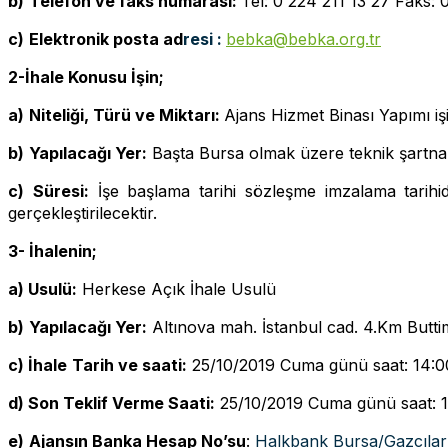
b)
Telefon ve faks numarası:
Tel: 0 224 211 13 27 Faks: 
c)
Elektronik posta ad
resi :
bebka@bebka.org.tr
2-İhale Konusu İşin;
a)
Niteliği, Türü ve Miktarı:
Ajans Hizmet Binası Yapımı işi
b)
Yapılacağı Yer:
Başta Bursa olmak üzere teknik şartname
c)
Süresi:
İşe başlama tarihi sözleşme imzalama tarihid
gerçekleştirilecektir.
3- İhalenin;
a) Usulü:
Herkese Açık İhale Usulü
b)
Yapılacağı Yer:
Altınova mah. İstanbul cad. 4.Km Butt
c) İhale
Tarih ve saati:
25/10/2019 Cuma günü saat: 14:0
d) Son Teklif Verme Saati:
25/10/2019 Cuma günü saat: 1
e)
Ajansın Banka Hesap No’su
:
Halkbank Bursa/Gazcıl