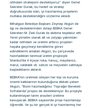
istihdam stratejisini destekliyoruz” diyen Genel
Sekreter Durak, bu hedef ve strateji
doğrultusunda olan, iyi hazırlanmış projelerin
mutlaka desteklendiğini sözlerine ekledi.
Mihalgazi Belediye Başkanı Zeynep Akgün de
ilgi ve desteklerinden dolayı BEBKA Genel
Sekreteri M. Zeki Durak ile ekibine teşekkür etti.
Yerel yönetim olarak alt ve üstyapı yatırımları
kadar istihdam ve üretimi arttırıcı projeleri
hayata geçirmeyi kendilerine görev
edindiklerini anlatan Akgün, bu çerçevede
hazırladıkları tarımsal üretim projesiyle
İstanbul’da 4 ilçeye roka, havuç, maydanoz,
marul, salatalık vb. sebze ve meyveleri satmaya
başladıklarını aktardı.
BEBKA’nın üretmek isteyen her kişi ve kuruma
önemli katkılarının bulunduğuna dikkati çeken
Akgün, “Bizim hazırladığımız ‘Toprağın Bereketi
Sofralarda’ projesi de destekleniyor. Bu projeyle
kullanılmayan tarım arazileri üretime
kavuşacak. BEBKA sayesinde proje hazırlamayı
öğrendik. Ve şu bir gerçek ki iyi hazırlanmış her