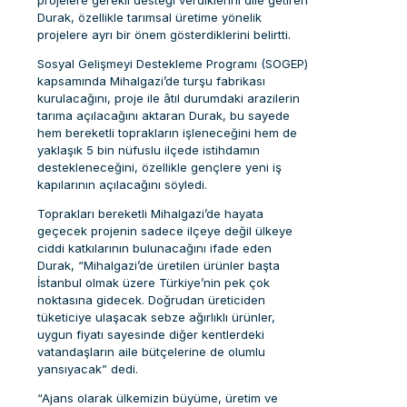
projelere gerekli desteği verdiklerini dile getiren
Durak, özellikle tarımsal üretime yönelik
projelere ayrı bir önem gösterdiklerini belirtti.
Sosyal Gelişmeyi Destekleme Programı (SOGEP)
kapsamında Mihalgazi’de turşu fabrikası
kurulacağını, proje ile âtıl durumdaki arazilerin
tarıma açılacağını aktaran Durak, bu sayede
hem bereketli toprakların işleneceğini hem de
yaklaşık 5 bin nüfuslu ilçede istihdamın
destekleneceğini, özellikle gençlere yeni iş
kapılarının açılacağını söyledi.
Toprakları bereketli Mihalgazi’de hayata
geçecek projenin sadece ilçeye değil ülkeye
ciddi katkılarının bulunacağını ifade eden
Durak, “Mihalgazi’de üretilen ürünler başta
İstanbul olmak üzere Türkiye’nin pek çok
noktasına gidecek. Doğrudan üreticiden
tüketiciye ulaşacak sebze ağırlıklı ürünler,
uygun fiyatı sayesinde diğer kentlerdeki
vatandaşların aile bütçelerine de olumlu
yansıyacak” dedi.
“Ajans olarak ülkemizin büyüme, üretim ve