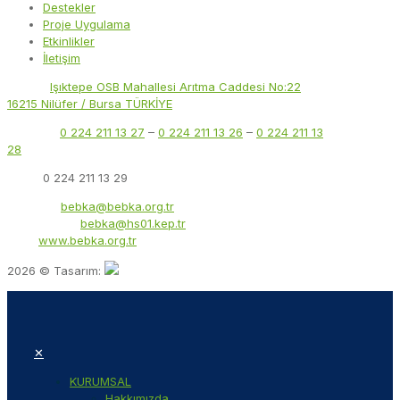
Destekler
Proje Uygulama
Etkinlikler
İletişim
Adres:
Işıktepe OSB Mahallesi Arıtma Caddesi No:22
16215 Nilüfer / Bursa TÜRKİYE
Telefon:
0 224 211 13 27
–
0 224 211 13 26
–
0 224 211 13
28
Faks:
0 224 211 13 29
E-Posta:
bebka@bebka.org.tr
KEP Adresi:
bebka@hs01.kep.tr
Web:
www.bebka.org.tr
2026 © Tasarım:
✕
KURUMSAL
Hakkımızda