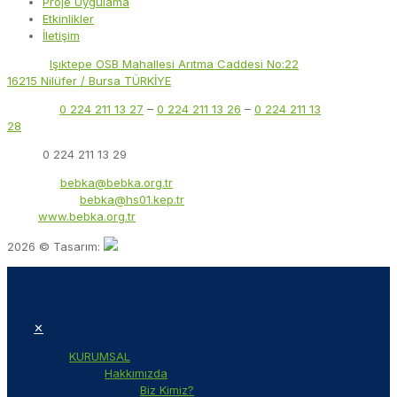
Proje Uygulama
Etkinlikler
İletişim
Adres:
Işıktepe OSB Mahallesi Arıtma Caddesi No:22
16215 Nilüfer / Bursa TÜRKİYE
Telefon:
0 224 211 13 27
–
0 224 211 13 26
–
0 224 211 13
28
Faks:
0 224 211 13 29
E-Posta:
bebka@bebka.org.tr
KEP Adresi:
bebka@hs01.kep.tr
Web:
www.bebka.org.tr
2026 © Tasarım:
✕
KURUMSAL
Hakkımızda
Biz Kimiz?