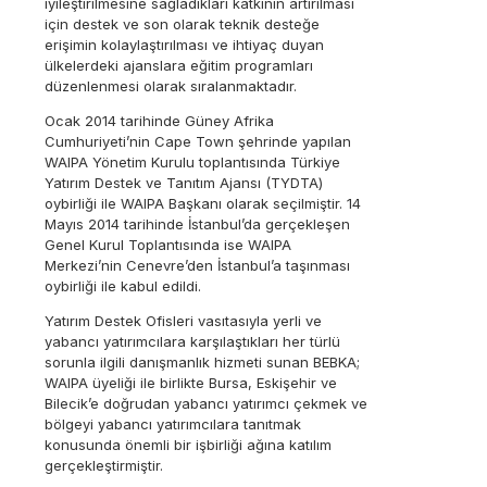
iyileştirilmesine sağladıkları katkının artırılması
için destek ve son olarak teknik desteğe
erişimin kolaylaştırılması ve ihtiyaç duyan
ülkelerdeki ajanslara eğitim programları
düzenlenmesi olarak sıralanmaktadır.
Ocak 2014 tarihinde Güney Afrika
Cumhuriyeti’nin Cape Town şehrinde yapılan
WAIPA Yönetim Kurulu toplantısında Türkiye
Yatırım Destek ve Tanıtım Ajansı (TYDTA)
oybirliği ile WAIPA Başkanı olarak seçilmiştir. 14
Mayıs 2014 tarihinde İstanbul’da gerçekleşen
Genel Kurul Toplantısında ise
WAIPA
Merkezi’nin Cenevre’den
İstanbul’a taşınması
oybirliği ile kabul edildi.
Yatırım Destek Ofisleri vasıtasıyla yerli ve
yabancı yatırımcılara karşılaştıkları her türlü
sorunla ilgili danışmanlık hizmeti sunan BEBKA;
WAIPA üyeliği ile birlikte Bursa, Eskişehir ve
Bilecik’e doğrudan yabancı yatırımcı çekmek ve
bölgeyi yabancı yatırımcılara tanıtmak
konusunda önemli bir işbirliği ağına katılım
gerçekleştirmiştir.