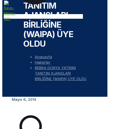
TANITIM
AJANSLARI
BİRLİĞİNE
(WAIPA) ÜYE
OLDU
Anasayfa
Haberler
BEBKA DÜNYA YATIRIM
TANITIM AJANSLARI
BİRLİĞİNE (WAIPA) ÜYE OLDU
Mayıs 6, 2014