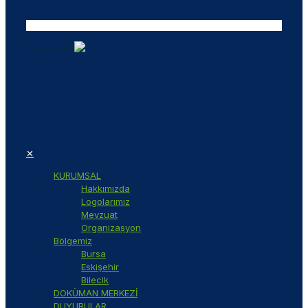
Tasarım ©
✕
KURUMSAL
Hakkımızda
Logolarımız
Mevzuat
Organizasyon
Bölgemiz
Bursa
Eskişehir
Bilecik
DOKÜMAN MERKEZİ
DUYURULAR