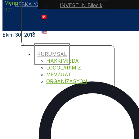
BEBKA YÖNETİM KURULU BİLECİK’TE TOPLANDI
INVEST IN Bilecik
Ekim 30, 2018
KURUMSAL
HAKKIMIZDA
LOGOLARIMIZ
MEVZUAT
ORGANİZASYON