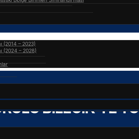
stiki Bölge Birimleri Sınıflandırması
nı (2014 – 2023)
nı (2024 – 2028)
nlar
RULU BİLECİK’TE T