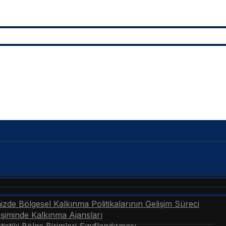
zde Bölgesel Kalkınma Politikalarının Gelişim Süreci
şiminde Kalkınma Ajansları