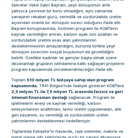
Sekreter Vekili Sabri Bayram, yeşil dönüşümün artık
yalnızca çevresel bir konu olmadığını, aynı zamanda
sanayinin rekabet gücü, verimlilik ve sürdürülebilir üretim
açısından önemli bir dönüşüm süreci olduğunu ifade etti.
Bayram konuşmasında, SoGreen programı ile KOBİ’lerin
kaynak verimliliğini artıran, karbon ayak izini azaltan ve
sürdürülebilir üretimi esas alan yatırımlarının
desteklenmesinin amaçlandığını, bununla birlikte yeşil
dönüşüm sürecinin sosyal boyutunun da gözetildiğini
belirtti. Özellikle kadınlar ve gençler başta olmak üzere
dezavantajlı grupların istihdamına katkı sağlayan projelerin
program kapsamında önceliklendirileceğini ifade etti.
Toplam
510 milyon TL bütçeye sahip olan program
kapsamında
, TR41 Bölgesi’nde faaliyet gösteren KOBİ’lere
2,5 milyon TL ile 7,5 milyon TL arasında faizsiz ve geri
ödemeli finansman desteği
sağlanacak. Program ile
işletmelerin enerji ve kaynak verimliliği, karbon
emisyonlarının azaltılması, temiz üretim uygulamaları, atık
geri kazanımı, su verimliliği ve sürdürülebilir üretim
yatırımlarının desteklenmesi hedefleniyor.
Toplantıda Eskişehir’in havacılık, raylı sistemler, makine ve
metal işleme gibi sektörlerde güçlü bir sanayi altyapısına