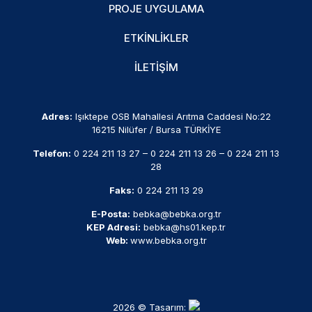
PROJE UYGULAMA
ETKINLIKLER
İLETIŞIM
Adres:
Işıktepe OSB Mahallesi Arıtma Caddesi No:22
16215 Nilüfer / Bursa TÜRKİYE
Telefon:
0 224 211 13 27
–
0 224 211 13 26
–
0 224 211 13
28
Faks:
0 224 211 13 29
E-Posta:
bebka@bebka.org.tr
KEP Adresi:
bebka@hs01.kep.tr
Web:
www.bebka.org.tr
2026 © Tasarım: