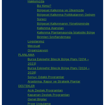
Hakkımızda
Biz Kimiz?
Bölgesel Kalkınma ve Ülkemizde
Bölgesel Kalkınma Politikalarının Gelişim
Süreci
Bölgesel Kalkınmanın Yönetişiminde
Kalkınma Ajansları
Kalkınma Planlamasında İstatistiki Bölge
Birimleri Sınıflandırması
Logolarımız
Mevzuat
Organizasyon
PLANLAMA
Bursa Eskişehir Bilecik Bölge Planı (2014 –
2023)
Bursa Eskişehir Bilecik Bölge Planı (2024 –
2028)
Sonuç Odaklı Programlar
Araştırma, Rapor ve Stratejik Planlar
DESTEKLER
Açık Destek Programları
Kapanan Destek Programları
Genel Bilgiler
Proje Uygulama