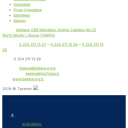
Destekler
Proje Uygulama
Etkinlikler
İletişim
Adres:
Işıktepe OSB Mahallesi Arıtma Caddesi No:22
16215 Nilüfer / Bursa TÜRKİYE
Telefon:
0 224 211 13 27
–
0 224 211 13 26
–
0 224 211 13
28
Faks:
0 224 211 13 29
E-Posta:
bebka@bebka.org.tr
KEP Adresi:
bebka@hs01.kep.tr
Web:
www.bebka.org.tr
2026 © Tasarım:
✕
KURUMSAL