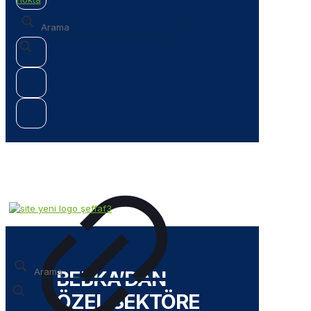
✕
✕
BEBKA’DAN
ÖZEL SEKTÖRE