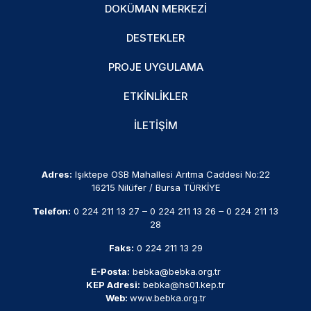
DOKÜMAN MERKEZI
DESTEKLER
PROJE UYGULAMA
ETKINLIKLER
İLETIŞIM
Adres:
Işıktepe OSB Mahallesi Arıtma Caddesi No:22
16215 Nilüfer / Bursa TÜRKİYE
Telefon:
0 224 211 13 27
–
0 224 211 13 26
–
0 224 211 13
28
Faks:
0 224 211 13 29
E-Posta:
bebka@bebka.org.tr
KEP Adresi:
bebka@hs01.kep.tr
Web:
www.bebka.org.tr