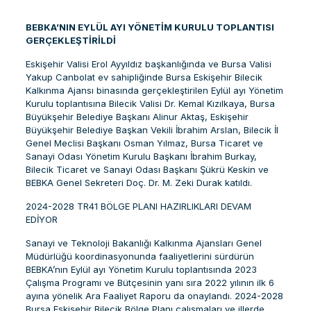
BEBKA’NIN EYLÜL AYI YÖNETİM KURULU TOPLANTISI
GERÇEKLEŞTİRİLDİ
Eskişehir Valisi Erol Ayyıldız başkanlığında ve Bursa Valisi
Yakup Canbolat ev sahipliğinde Bursa Eskişehir Bilecik
Kalkınma Ajansı binasında gerçekleştirilen Eylül ayı Yönetim
Kurulu toplantısına Bilecik Valisi Dr. Kemal Kızılkaya, Bursa
Büyükşehir Belediye Başkanı Alinur Aktaş, Eskişehir
Büyükşehir Belediye Başkan Vekili İbrahim Arslan, Bilecik İl
Genel Meclisi Başkanı Osman Yılmaz, Bursa Ticaret ve
Sanayi Odası Yönetim Kurulu Başkanı İbrahim Burkay,
Bilecik Ticaret ve Sanayi Odası Başkanı Şükrü Keskin ve
BEBKA Genel Sekreteri Doç. Dr. M. Zeki Durak katıldı.
2024-2028 TR41 BÖLGE PLANI HAZIRLIKLARI DEVAM
EDİYOR
Sanayi ve Teknoloji Bakanlığı Kalkınma Ajansları Genel
Müdürlüğü koordinasyonunda faaliyetlerini sürdürün
BEBKA’nın Eylül ayı Yönetim Kurulu toplantısında 2023
Çalışma Programı ve Bütçesinin yanı sıra 2022 yılının ilk 6
ayına yönelik Ara Faaliyet Raporu da onaylandı. 2024-2028
Bursa Eskişehir Bilecik Bölge Planı çalışmaları ve illerde