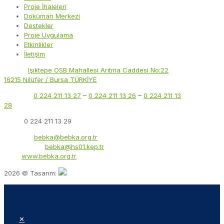
Proje İhaleleri
Doküman Merkezi
Destekler
Proje Uygulama
Etkinlikler
İletişim
Adres:
Işıktepe OSB Mahallesi Arıtma Caddesi No:22
16215 Nilüfer / Bursa TÜRKİYE
Telefon:
0 224 211 13 27
–
0 224 211 13 26
–
0 224 211 13
28
Faks:
0 224 211 13 29
E-Posta:
bebka@bebka.org.tr
KEP Adresi:
bebka@hs01.kep.tr
Web:
www.bebka.org.tr
2026 © Tasarım:
✕