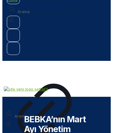
✕
✕
BEBKA’nın Mart
Ayı Yönetim