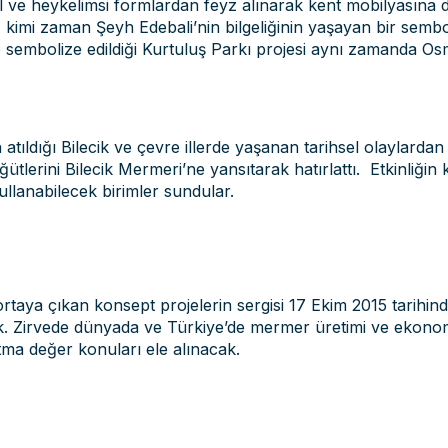
tsal ve heykelimsi formlardan feyz alınarak kent mobilyası
imi zaman Şeyh Edebali’nin bilgeliğinin yaşayan bir sembolü k
e sembolize edildiği Kurtuluş Parkı projesi aynı zamanda O
ıldığı Bilecik ve çevre illerde yaşanan tarihsel olaylardan
ğütlerini Bilecik Mermeri’ne yansıtarak hatırlattı. Etkinliğin
ullanabilecek birimler sundular.
erek ortaya çıkan konsept projelerin sergisi 17 Ekim 2015 tar
. Zirvede dünyada ve Türkiye’de mermer üretimi ve ekonomiy
atma değer konuları ele alınacak.