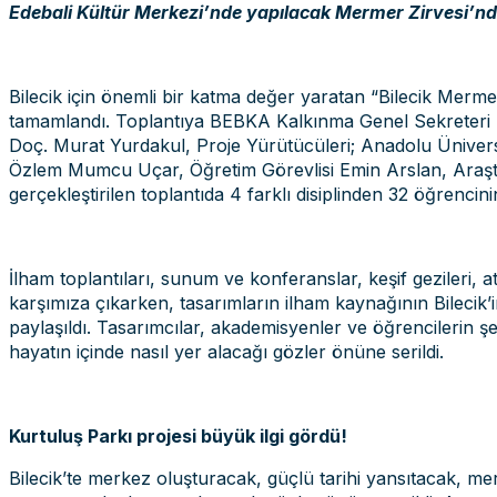
Edebali Kültür Merkezi’nde yapılacak Mermer Zirvesi’nde 
Bilecik için önemli bir katma değer yaratan “Bilecik Mermer
tamamlandı. Toplantıya BEBKA Kalkınma Genel Sekreteri 
Doç. Murat Yurdakul, Proje Yürütücüleri; Anadolu Üniversit
Özlem Mumcu Uçar, Öğretim Görevlisi Emin Arslan, Araştırm
gerçekleştirilen toplantıda 4 farklı disiplinden 32 öğrencin
İlham toplantıları, sunum ve konferanslar, keşif gezileri, a
karşımıza çıkarken, tasarımların ilham kaynağının Bilecik’in
paylaşıldı. Tasarımcılar, akademisyenler ve öğrencilerin şek
hayatın içinde nasıl yer alacağı gözler önüne serildi.
Kurtuluş Parkı projesi büyük ilgi gördü!
Bilecik’te merkez oluşturacak, güçlü tarihi yansıtacak, me