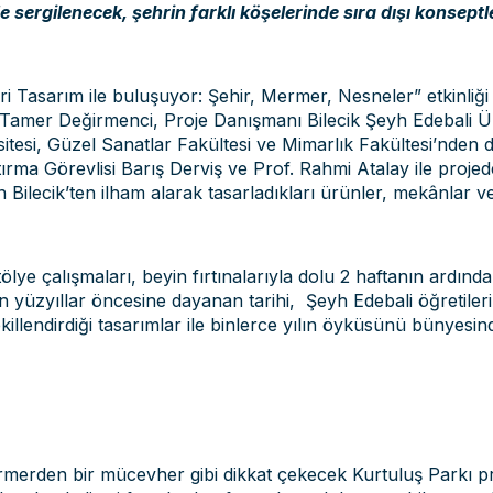
sergilenecek, şehrin farklı köşelerinde sıra dışı konseptl
i Tasarım ile buluşuyor: Şehir, Mermer, Nesneler” etkinliği t
Tamer Değirmenci, Proje Danışmanı Bilecik Şeyh Edebali 
esi, Güzel Sanatlar Fakültesi ve Mimarlık Fakültesi’nden de
a Görevlisi Barış Derviş ve Prof. Rahmi Atalay ile projede 
in Bilecik’ten ilham alarak tasarladıkları ürünler, mekânlar v
tölye çalışmaları, beyin fırtınalarıyla dolu 2 haftanın ardın
 yüzyıllar öncesine dayanan tarihi, Şeyh Edebali öğretileri v
illendirdiği tasarımlar ile binlerce yılın öyküsünü bünyesind
rmerden bir mücevher gibi dikkat çekecek Kurtuluş Parkı pro