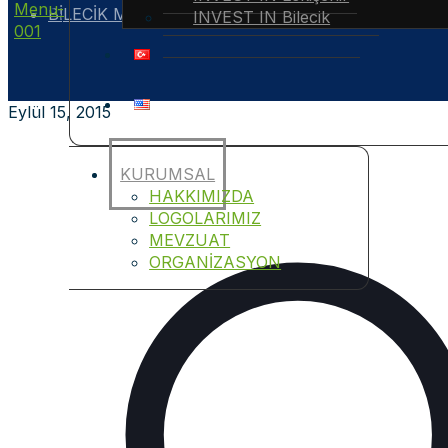
BİLECİK MERMERİ ŞEKİLLENDİ, ŞEHRİN SEMBOLÜ
INVEST IN Bilecik
Eylül 15, 2015
KURUMSAL
HAKKIMIZDA
LOGOLARIMIZ
MEVZUAT
ORGANİZASYON