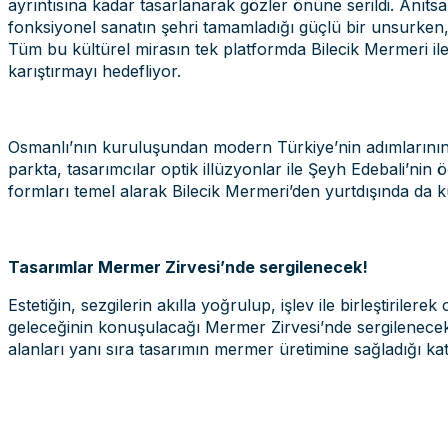
ayrıntısına kadar tasarlanarak gözler önüne serildi. Anı
fonksiyonel sanatın şehri tamamladığı güçlü bir unsurken, k
Tüm bu kültürel mirasın tek platformda Bilecik Mermeri il
karıştırmayı hedefliyor.
Osmanlı’nın kuruluşundan modern Türkiye’nin adımlarının at
parkta, tasarımcılar optik illüzyonlar ile Şeyh Edebali’nin ö
formları temel alarak Bilecik Mermeri’den yurtdışında da k
Tasarımlar Mermer Zirvesi’nde sergilenecek!
Estetiğin, sezgilerin akılla yoğrulup, işlev ile birleştiril
geleceğinin konuşulacağı Mermer Zirvesi’nde sergilenecek
alanları yanı sıra tasarımın mermer üretimine sağladığı k