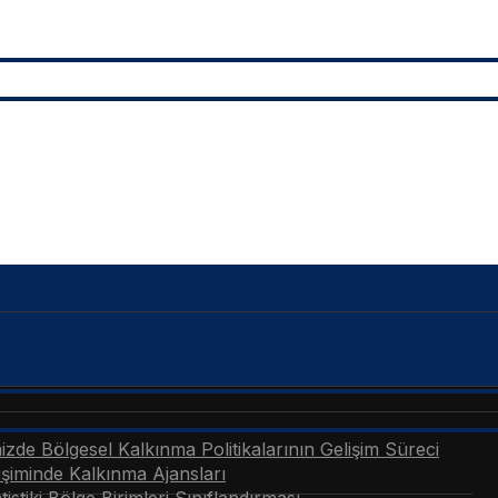
zde Bölgesel Kalkınma Politikalarının Gelişim Süreci
şiminde Kalkınma Ajansları