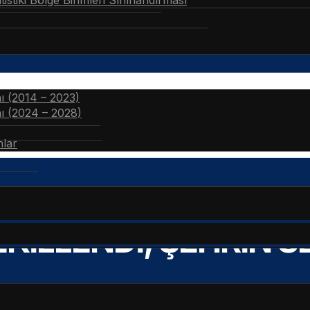
stiki Bölge Birimleri Sınıflandırması
nı (2014 – 2023)
nı (2024 – 2028)
nlar
EKİLLENDİ, ŞEHRİN