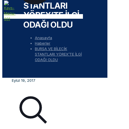
STANTLARI
YÖREX’TE İLGİ
ODAĞI OLDU
Anasayfa
Haberler
BURSA VE BİLECİK
STANTLARI YÖREX’TE İLGİ
ODAĞI OLDU
Eylül 19, 2017