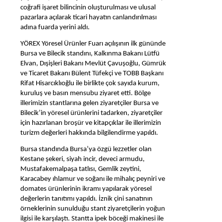
coğrafi işaret bilincinin oluşturulması ve ulusal
pazarlara açılarak ticari hayatın canlandırılması
adına fuarda yerini aldı.
YÖREX Yöresel Ürünler Fuarı açılışının ilk gününde
Bursa ve Bilecik standını, Kalkınma Bakanı Lütfü
Elvan, Dışişleri Bakanı Mevlüt Çavuşoğlu, Gümrük
ve Ticaret Bakanı Bülent Tüfekçi ve TOBB Başkanı
Rifat Hisarcıklıoğlu ile birlikte çok sayıda kurum,
kuruluş ve basın mensubu ziyaret etti. Bölge
illerimizin stantlarına gelen ziyaretçiler Bursa ve
Bilecik’in yöresel ürünlerini tadarken, ziyaretçiler
için hazırlanan broşür ve kitapçıklar ile illerimizin
turizm değerleri hakkında bilgilendirme yapıldı.
Bursa standında Bursa’ya özgü lezzetler olan
Kestane şekeri, siyah incir, deveci armudu,
Mustafakemalpaşa tatlısı, Gemlik zeytini,
Karacabey ıhlamur ve soğanı ile mihalıç peyniri ve
domates ürünlerinin ikramı yapılarak yöresel
değerlerin tanıtımı yapıldı. İznik çini sanatının
örneklerinin sunulduğu stant ziyaretçilerin yoğun
ilgisi ile karşılaştı. Stantta ipek böceği makinesi ile