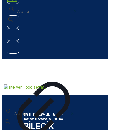
✕
✕
BURSA VE
BİLECİK