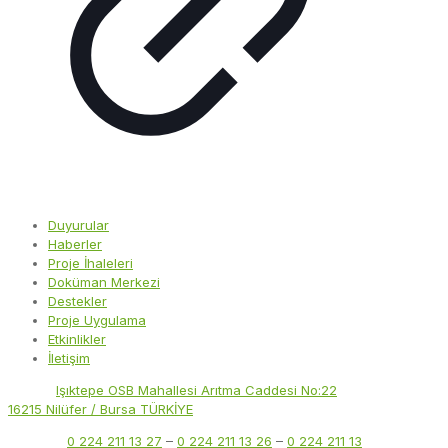
Duyurular
Haberler
Proje İhaleleri
Doküman Merkezi
Destekler
Proje Uygulama
Etkinlikler
İletişim
Adres:
Işıktepe OSB Mahallesi Arıtma Caddesi No:22
16215 Nilüfer / Bursa TÜRKİYE
Telefon:
0 224 211 13 27
–
0 224 211 13 26
–
0 224 211 13