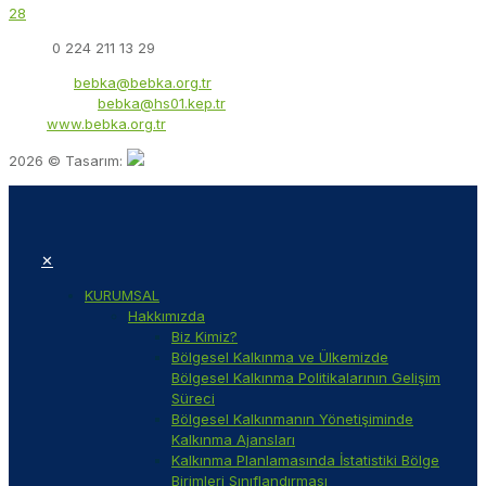
28
Faks:
0 224 211 13 29
E-Posta:
bebka@bebka.org.tr
KEP Adresi:
bebka@hs01.kep.tr
Web:
www.bebka.org.tr
2026 © Tasarım:
✕
KURUMSAL
Hakkımızda
Biz Kimiz?
Bölgesel Kalkınma ve Ülkemizde
Bölgesel Kalkınma Politikalarının Gelişim
Süreci
Bölgesel Kalkınmanın Yönetişiminde
Kalkınma Ajansları
Kalkınma Planlamasında İstatistiki Bölge
Birimleri Sınıflandırması