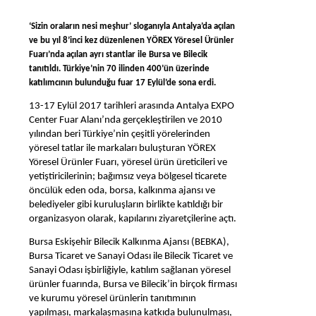
‘Sizin oraların nesi meşhur’ sloganıyla Antalya’da açılan
ve bu yıl 8’inci kez düzenlenen YÖREX Yöresel Ürünler
Fuarı’nda açılan ayrı stantlar ile Bursa ve Bilecik
tanıtıldı. Türkiye’nin 70 ilinden 400’ün üzerinde
katılımcının bulunduğu fuar 17 Eylül’de sona erdi.
13-17 Eylül 2017 tarihleri arasında Antalya EXPO
Center Fuar Alanı’nda gerçekleştirilen ve 2010
yılından beri Türkiye’nin çeşitli yörelerinden
yöresel tatlar ile markaları buluşturan YÖREX
Yöresel Ürünler Fuarı, yöresel ürün üreticileri ve
yetiştiricilerinin; bağımsız veya bölgesel ticarete
öncülük eden oda, borsa, kalkınma ajansı ve
belediyeler gibi kuruluşların birlikte katıldığı bir
organizasyon olarak, kapılarını ziyaretçilerine açtı.
Bursa Eskişehir Bilecik Kalkınma Ajansı (BEBKA),
Bursa Ticaret ve Sanayi Odası ile Bilecik Ticaret ve
Sanayi Odası işbirliğiyle, katılım sağlanan yöresel
ürünler fuarında, Bursa ve Bilecik’in birçok firması
ve kurumu yöresel ürünlerin tanıtımının
yapılması, markalaşmasına katkıda bulunulması,