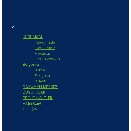
✕
KURUMSAL
Hakkımızda
Logolarımız
Mevzuat
Organizasyon
Bölgemiz
Bursa
Eskişehir
Bilecik
DOKÜMAN MERKEZİ
DUYURULAR
PROJE İHALELERİ
HABERLER
İLETİŞİM