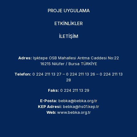
PROJE UYGULAMA
ETKINLIKLER
İLETIŞIM
Adres:
Işıktepe OSB Mahallesi Arıtma Caddesi No:22
16215 Nilüfer / Bursa TÜRKİYE
Telefon:
0 224 211 13 27
–
0 224 211 13 26
–
0 224 211 13
28
Faks:
0 224 211 13 29
E-Posta:
bebka@bebka.org.tr
KEP Adresi:
bebka@hs01.kep.tr
Web:
www.bebka.org.tr