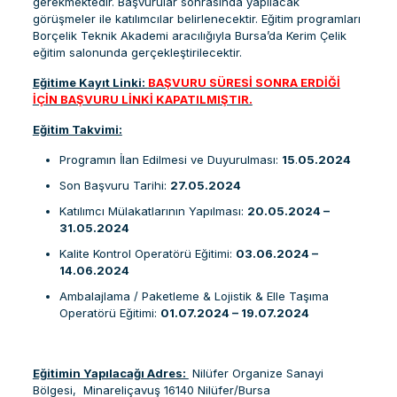
gerekmektedir. Başvurular sonrasında yapılacak
görüşmeler ile katılımcılar belirlenecektir. Eğitim programları
Borçelik Teknik Akademi aracılığıyla Bursa’da Kerim Çelik
eğitim salonunda gerçekleştirilecektir.
Eğitime Kayıt Linki:
BAŞVURU SÜRESİ SONRA ERDİĞİ
İÇİN BAŞVURU LİNKİ KAPATILMIŞTIR.
Eğitim Takvimi:
Programın İlan Edilmesi ve Duyurulması:
15
.
05.2024
Son Başvuru Tarihi:
27.05.2024
Katılımcı Mülakatlarının Yapılması:
20.05.2024 –
31.05.2024
Kalite Kontrol Operatörü Eğitimi:
03.06.2024 –
14.06.2024
Ambalajlama / Paketleme & Lojistik & Elle Taşıma
Operatörü Eğitimi:
01.07.2024 – 19.07.2024
Eğitimin Yapılacağı Adres:
Nilüfer Organize Sanayi
Bölgesi, Minareliçavuş 16140 Nilüfer/Bursa