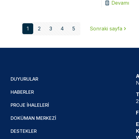
Devamı
1
2
3
4
5
Sonraki sayfa
A
DUYURULAR
N
HABERLER
T
2
PROJE İHALELERI
F
DOKÜMAN MERKEZI
E
K
DESTEKLER