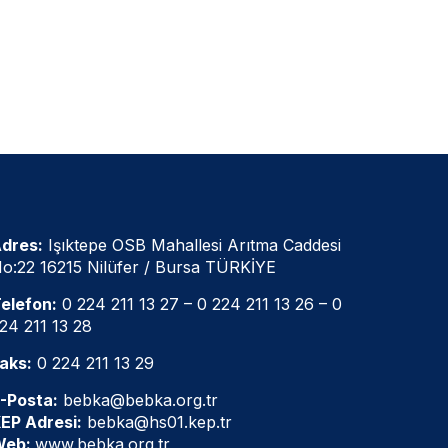
dres:
Işıktepe OSB Mahallesi Arıtma Caddesi
o:22 16215 Nilüfer / Bursa TÜRKİYE
elefon:
0 224 211 13 27
–
0 224 211 13 26
–
0
24 211 13 28
aks:
0 224 211 13 29
-Posta:
bebka@bebka.org.tr
EP Adresi:
bebka@hs01.kep.tr
Web:
www.bebka.org.tr