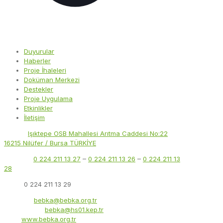
Duyurular
Haberler
Proje İhaleleri
Doküman Merkezi
Destekler
Proje Uygulama
Etkinlikler
İletişim
Adres:
Işıktepe OSB Mahallesi Arıtma Caddesi No:22
16215 Nilüfer / Bursa TÜRKİYE
Telefon:
0 224 211 13 27
–
0 224 211 13 26
–
0 224 211 13
28
Faks:
0 224 211 13 29
E-Posta:
bebka@bebka.org.tr
KEP Adresi:
bebka@hs01.kep.tr
Web:
www.bebka.org.tr