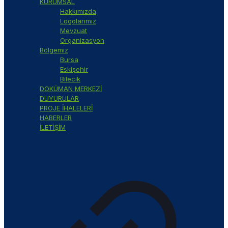
KURUMSAL
Hakkımızda
Logolarımız
Mevzuat
Organizasyon
Bölgemiz
Bursa
Eskişehir
Bilecik
DOKÜMAN MERKEZİ
DUYURULAR
PROJE İHALELERİ
HABERLER
İLETİŞİM