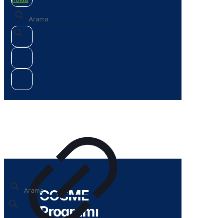
✕
✕
COSME
Programı