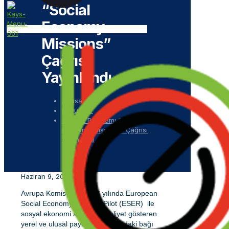
“Social
Economy
Missions”
Çağrısı
Yayınlandı
Anasayfa
Duyurular
COSME Programı “Social
Economy Missions” Çağrısı
Yayınlandı
Haziran 9, 2020
Avrupa Komisyonu 2018 yılında European
Social Economy Regions Pilot (ESER) ile
sosyal ekonomi alanında faaliyet gösteren
yerel ve ulusal paydaşlar arasındaki bağı