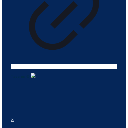
Tasarım ©
✕