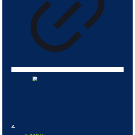
Tasarım ©
✕