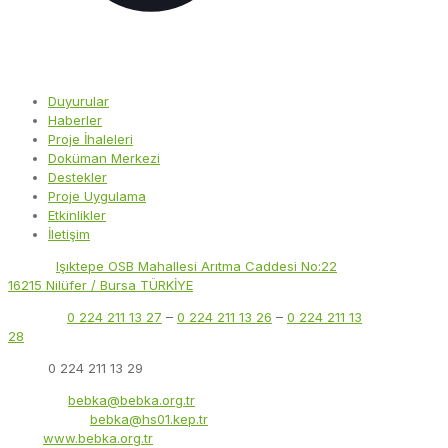
Duyurular
Haberler
Proje İhaleleri
Doküman Merkezi
Destekler
Proje Uygulama
Etkinlikler
İletişim
Adres:
Işıktepe OSB Mahallesi Arıtma Caddesi No:22
16215 Nilüfer / Bursa TÜRKİYE
Telefon:
0 224 211 13 27
–
0 224 211 13 26
–
0 224 211 13
28
Faks:
0 224 211 13 29
E-Posta:
bebka@bebka.org.tr
KEP Adresi:
bebka@hs01.kep.tr
Web:
www.bebka.org.tr