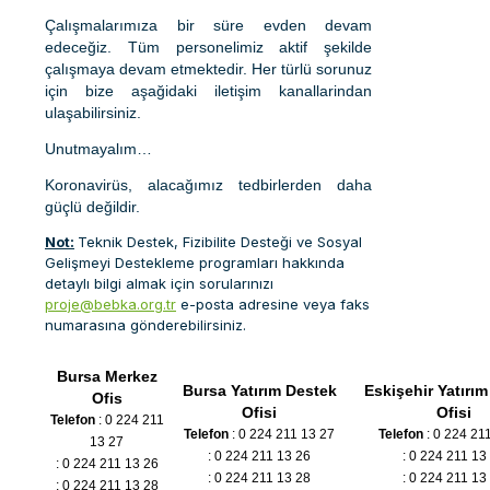
Çalışmalarımıza bir süre evden devam
edeceğiz. Tüm personelimiz aktif şekilde
çalışmaya devam etmektedir. Her türlü sorunuz
için bize aşağidaki iletişim kanallarindan
ulaşabilirsiniz.
Unutmayalım…
Koronavirüs, alacağımız tedbirlerden daha
güçlü değildir.
Not:
Teknik Destek, Fizibilite Desteği ve Sosyal
Gelişmeyi Destekleme programları hakkında
detaylı bilgi almak için sorularınızı
proje@bebka.org.tr
e-posta adresine veya faks
numarasına gönderebilirsiniz.
Bursa Merkez
Bursa Yatırım Destek
Eskişehir Yatırı
Ofis
Ofisi
Ofisi
Telefon
: 0 224 211
Telefon
: 0 224 211 13 27
Telefon
: 0 224 21
13 27
: 0 224 211 13 26
: 0 224 211 13
: 0 224 211 13 26
: 0 224 211 13 28
: 0 224 211 13
: 0 224 211 13 28