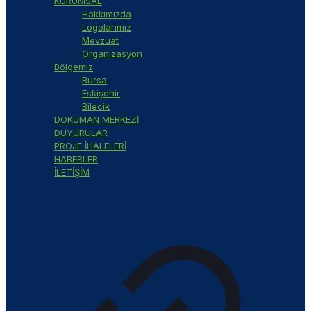
KURUMSAL
Hakkımızda
Logolarımız
Mevzuat
Organizasyon
Bölgemiz
Bursa
Eskişehir
Bilecik
DOKÜMAN MERKEZİ
DUYURULAR
PROJE İHALELERİ
HABERLER
İLETİŞİM