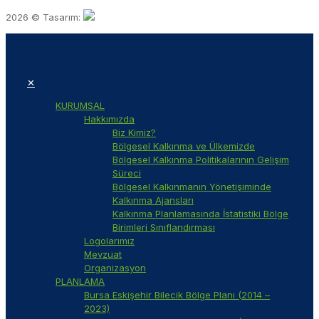
2026 © Tasarım:
✕
KURUMSAL
Hakkımızda
Biz Kimiz?
Bölgesel Kalkınma ve Ülkemizde
Bölgesel Kalkınma Politikalarının Gelişim
Süreci
Bölgesel Kalkınmanın Yönetişiminde
Kalkınma Ajansları
Kalkınma Planlamasında İstatistiki Bölge
Birimleri Sınıflandırması
Logolarımız
Mevzuat
Organizasyon
PLANLAMA
Bursa Eskişehir Bilecik Bölge Planı (2014 –
2023)