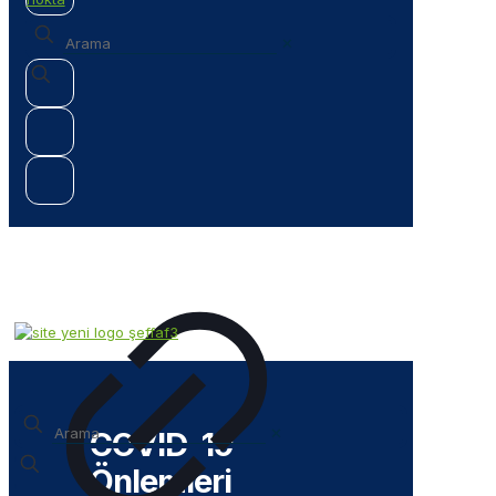
✕
✕
COVID-19
Önlemleri