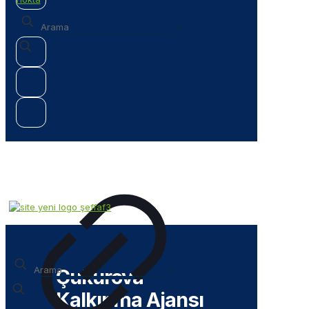
✕
✕
Çukurova
Kalkınma Ajansı