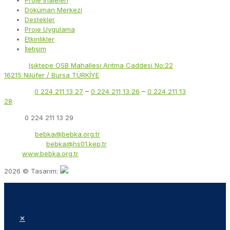
Proje İhaleleri
Doküman Merkezi
Destekler
Proje Uygulama
Etkinlikler
İletişim
Adres:
Işıktepe OSB Mahallesi Arıtma Caddesi No:22
16215 Nilüfer / Bursa TÜRKİYE
Telefon:
0 224 211 13 27
–
0 224 211 13 26
–
0 224 211 13
28
Faks:
0 224 211 13 29
E-Posta:
bebka@bebka.org.tr
KEP Adresi:
bebka@hs01.kep.tr
Web:
www.bebka.org.tr
2026 © Tasarım:
✕