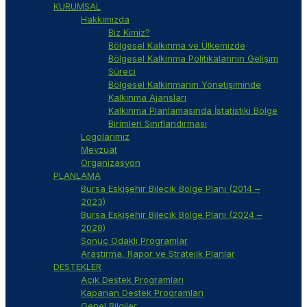
KURUMSAL
Hakkımızda
Biz Kimiz?
Bölgesel Kalkınma ve Ülkemizde
Bölgesel Kalkınma Politikalarının Gelişim
Süreci
Bölgesel Kalkınmanın Yönetişiminde
Kalkınma Ajansları
Kalkınma Planlamasında İstatistiki Bölge
Birimleri Sınıflandırması
Logolarımız
Mevzuat
Organizasyon
PLANLAMA
Bursa Eskişehir Bilecik Bölge Planı (2014 –
2023)
Bursa Eskişehir Bilecik Bölge Planı (2024 –
2028)
Sonuç Odaklı Programlar
Araştırma, Rapor ve Stratejik Planlar
DESTEKLER
Açık Destek Programları
Kapanan Destek Programları
Genel Bilgiler