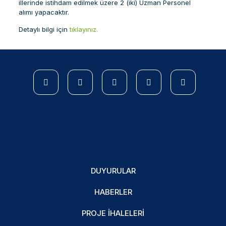
illerinde istihdam edilmek üzere 2 (iki) Uzman Personel
alımı yapacaktır.
Detaylı bilgi için
tıklayınız.
DUYURULAR
HABERLER
PROJE İHALELERI