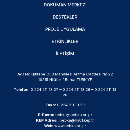
DOKÜMAN MERKEZI
DESTEKLER
PROJE UYGULAMA
ETKINLIKLER
İLETIŞIM
Adres:
Işıktepe OSB Mahallesi Arıtma Caddesi No:22
16215 Nilüfer / Bursa TÜRKİYE
Telefon:
0 224 211 13 27
–
0 224 211 13 26
–
0 224 211 13
28
Faks:
0 224 211 13 29
E-Posta:
bebka@bebka.org.tr
KEP Adresi:
bebka@hs01.kep.tr
Web:
www.bebka.org.tr