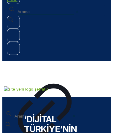
✕
✕
‘DİJİTAL
TÜRKİYE’NİN