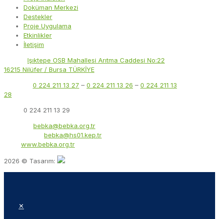
Doküman Merkezi
Destekler
Proje Uygulama
Etkinlikler
İletişim
Adres:
Işıktepe OSB Mahallesi Arıtma Caddesi No:22
16215 Nilüfer / Bursa TÜRKİYE
Telefon:
0 224 211 13 27
–
0 224 211 13 26
–
0 224 211 13
28
Faks:
0 224 211 13 29
E-Posta:
bebka@bebka.org.tr
KEP Adresi:
bebka@hs01.kep.tr
Web:
www.bebka.org.tr
2026 © Tasarım:
✕