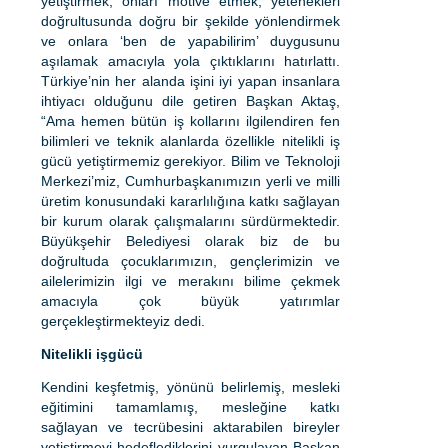
yetiştirmek, onları motive etmek, yetenekleri
doğrultusunda doğru bir şekilde yönlendirmek
ve onlara ‘ben de yapabilirim’ duygusunu
aşılamak amacıyla yola çıktıklarını hatırlattı.
Türkiye’nin her alanda işini iyi yapan insanlara
ihtiyacı olduğunu dile getiren Başkan Aktaş,
“Ama hemen bütün iş kollarını ilgilendiren fen
bilimleri ve teknik alanlarda özellikle nitelikli iş
gücü yetiştirmemiz gerekiyor. Bilim ve Teknoloji
Merkezi’miz, Cumhurbaşkanımızın yerli ve milli
üretim konusundaki kararlılığına katkı sağlayan
bir kurum olarak çalışmalarını sürdürmektedir.
Büyükşehir Belediyesi olarak biz de bu
doğrultuda çocuklarımızın, gençlerimizin ve
ailelerimizin ilgi ve merakını bilime çekmek
amacıyla çok büyük yatırımlar
gerçekleştirmekteyiz dedi.
Nitelikli işgücü
Kendini keşfetmiş, yönünü belirlemiş, mesleki
eğitimini tamamlamış, mesleğine katkı
sağlayan ve tecrübesini aktarabilen bireyler
yetiştirmeyi hedeflediklerini vurgulayan Başkan