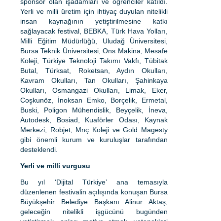
sponsor olan işadamları ve öğrenciler katıldı.
Yerli ve milli üretim için ihtiyaç duyulan nitelikli
insan kaynağının yetiştirilmesine katkı
sağlayacak festival, BEBKA, Türk Hava Yolları,
Milli Eğitim Müdürlüğü, Uludağ Üniversitesi,
Bursa Teknik Üniversitesi, Ons Makina, Mesafe
Koleji, Türkiye Teknoloji Takımı Vakfı, Tübitak
Butal, Türksat, Roketsan, Aydın Okulları,
Kavram Okulları, Tan Okulları, Şahinkaya
Okulları, Osmangazi Okulları, Limak, Eker,
Coşkunöz, İnoksan Emko, Borçelik, Ermetal,
Buski, Poligon Mühendislik, Beyçelik, İneva,
Autodesk, Bosiad, Kuaförler Odası, Kaynak
Merkezi, Robjet, Mnç Koleji ve Gold Magesty
gibi önemli kurum ve kuruluşlar tarafından
desteklendi.
Yerli ve milli vurgusu
Bu yıl ‘Dijital Türkiye’ ana temasıyla
düzenlenen festivalin açılışında konuşan Bursa
Büyükşehir Belediye Başkanı Alinur Aktaş,
geleceğin nitelikli işgücünü bugünden