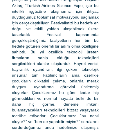
Aktaş, “Turkish Airlines Science Expo, işte bu
nitelikli işgücüne ulaşmamız için ihtiyaç
duyduğumuz toplumsal motivasyonu sağlamak
için gerçekleştiriliyor. Festivalimizi bu hedefe en
doğru ve etkili yoldan ulaşabilmek üzere
tasarladık. Festival kapsamında
gerçekleştirdiğimiz faaliyetlerin her biri bu
hedefe götüren önemli bir adım olma özelliğine
sahiptir. Bu yıl özellikle teknoloji üreten
firmaların sahip olduğu teknolojileri
sergiledikleri alanlar oluşturduk. Hayret verici,
hayranlık uyandıran, ilgi çeken teknolojik
unsurlar tüm katılımcıların ama özellikle
çocukların dikkatini çekme, onlarda merak
duygusu uyandırma görevini üstlenmiş
oluyorlar. Çocuklarımız bu güne kadar hiç
görmedikleri ve normal hayatta belki de bir
daha hiç görme, deneme imkanı
bulamayacakları teknolojileri bizzat yaşayarak
tecrübe ediyorlar. Çocuklarımıza “bu nasıl
oluyor?” ve “ben de yapabilir miyim?” sorularını
sordurduğumuz anda hedefimize ulaşmışız