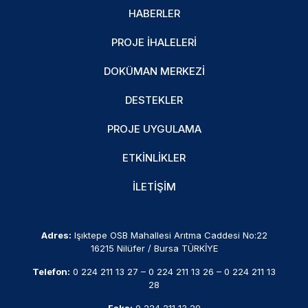
HABERLER
PROJE İHALELERI
DOKÜMAN MERKEZI
DESTEKLER
PROJE UYGULAMA
ETKINLIKLER
İLETIŞIM
Adres:
Işıktepe OSB Mahallesi Arıtma Caddesi No:22
16215 Nilüfer / Bursa TÜRKİYE
Telefon:
0 224 211 13 27
–
0 224 211 13 26
–
0 224 211 13
28
Faks:
0 224 211 13 29