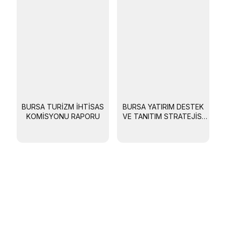
BURSA TURIZM İHTISAS
BURSA YATIRIM DESTEK
KOMISYONU RAPORU
VE TANITIM STRATEJISI
VE 2018 EYLEM PLANI
(2017-2023)