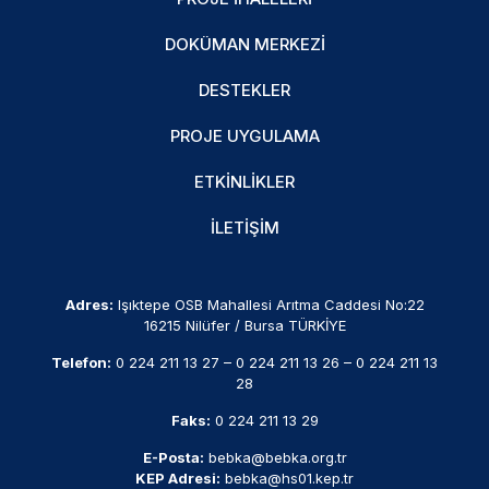
DOKÜMAN MERKEZI
DESTEKLER
PROJE UYGULAMA
ETKINLIKLER
İLETIŞIM
Adres:
Işıktepe OSB Mahallesi Arıtma Caddesi No:22
16215 Nilüfer / Bursa TÜRKİYE
Telefon:
0 224 211 13 27
–
0 224 211 13 26
–
0 224 211 13
28
Faks:
0 224 211 13 29
E-Posta:
bebka@bebka.org.tr
KEP Adresi:
bebka@hs01.kep.tr