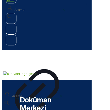
✕
✕
Doküman
Merkezi