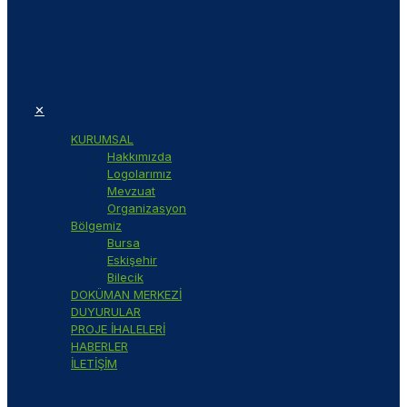
✕
KURUMSAL
Hakkımızda
Logolarımız
Mevzuat
Organizasyon
Bölgemiz
Bursa
Eskişehir
Bilecik
DOKÜMAN MERKEZİ
DUYURULAR
PROJE İHALELERİ
HABERLER
İLETİŞİM