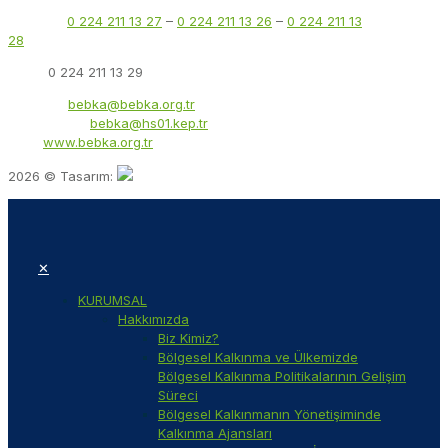
Telefon:
0 224 211 13 27
–
0 224 211 13 26
–
0 224 211 13
28
Faks:
0 224 211 13 29
E-Posta:
bebka@bebka.org.tr
KEP Adresi:
bebka@hs01.kep.tr
Web:
www.bebka.org.tr
2026 © Tasarım:
✕
KURUMSAL
Hakkımızda
Biz Kimiz?
Bölgesel Kalkınma ve Ülkemizde
Bölgesel Kalkınma Politikalarının Gelişim
Süreci
Bölgesel Kalkınmanın Yönetişiminde
Kalkınma Ajansları