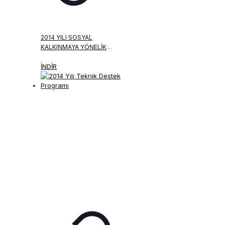
2014 YILI SOSYAL
KALKINMAYA YÖNELIK
KÜÇÜK ÖLÇEKLI ALTYAPI
MALI DESTEK PROGRAMI
İNDİR