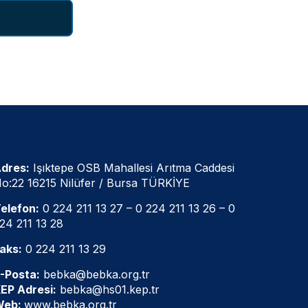
dres:
Işıktepe OSB Mahallesi Arıtma Caddesi
o:22 16215 Nilüfer / Bursa TÜRKİYE
elefon:
0 224 211 13 27
–
0 224 211 13 26
–
0
24 211 13 28
aks:
0 224 211 13 29
-Posta:
bebka@bebka.org.tr
EP Adresi:
bebka@hs01.kep.tr
Web:
www.bebka.org.tr