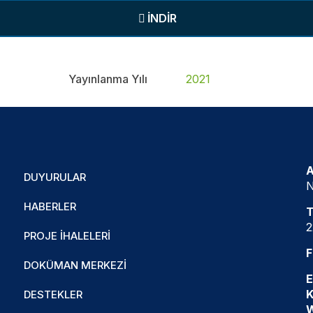
İNDİR
Yayınlanma Yılı
2021
A
DUYURULAR
N
HABERLER
T
2
PROJE İHALELERI
F
DOKÜMAN MERKEZI
E
K
DESTEKLER