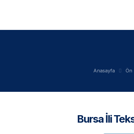
Anasayfa
Ön 
Bursa İli Tek