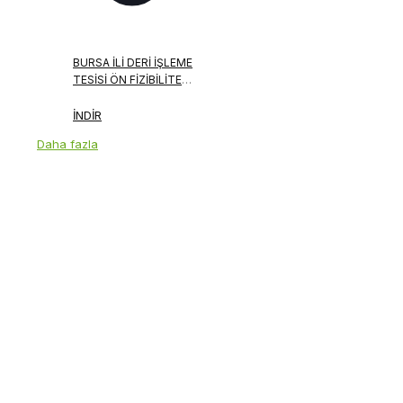
BURSA İLI DERI İŞLEME
TESISI ÖN FIZIBILITE
RAPORU
İNDİR
Daha fazla