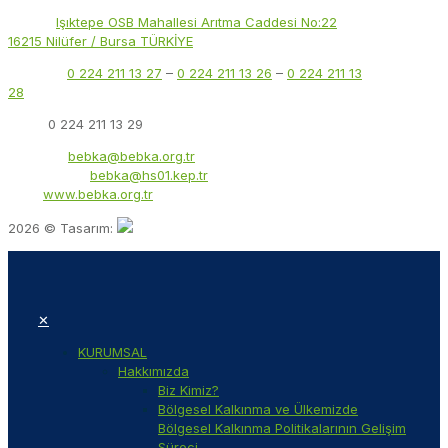
Adres:
Işıktepe OSB Mahallesi Arıtma Caddesi No:22
16215 Nilüfer / Bursa TÜRKİYE
Telefon:
0 224 211 13 27
–
0 224 211 13 26
–
0 224 211 13
28
Faks:
0 224 211 13 29
E-Posta:
bebka@bebka.org.tr
KEP Adresi:
bebka@hs01.kep.tr
Web:
www.bebka.org.tr
2026 © Tasarım:
✕
KURUMSAL
Hakkımızda
Biz Kimiz?
Bölgesel Kalkınma ve Ülkemizde
Bölgesel Kalkınma Politikalarının Gelişim
Süreci