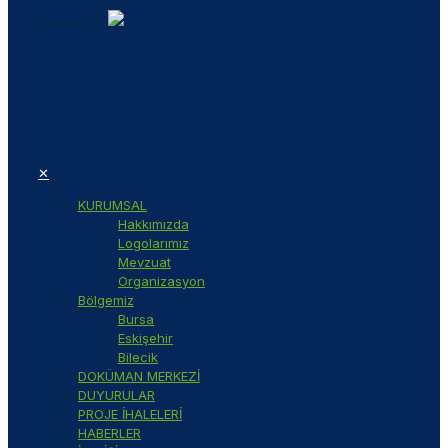
Tasarım ©
✕
KURUMSAL
Hakkımızda
Logolarımız
Mevzuat
Organizasyon
Bölgemiz
Bursa
Eskişehir
Bilecik
DOKÜMAN MERKEZİ
DUYURULAR
PROJE İHALELERİ
HABERLER