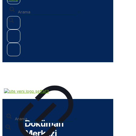
✕
✕
Doküman
Merkezi