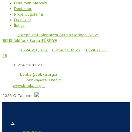
Doküman Merkezi
Destekler
Proje Uygulama
Etkinlikler
İletişim
Adres:
Işıktepe OSB Mahallesi Arıtma Caddesi No:22
16215 Nilüfer / Bursa TÜRKİYE
Telefon:
0 224 211 13 27
–
0 224 211 13 26
–
0 224 211 13
28
Faks:
0 224 211 13 29
E-Posta:
bebka@bebka.org.tr
KEP Adresi:
bebka@hs01.kep.tr
Web:
www.bebka.org.tr
2026 © Tasarım:
✕
KURUMSAL