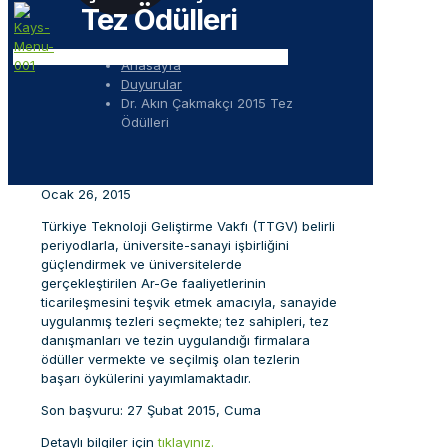
Tez Ödülleri
Anasayfa
Duyurular
Dr. Akın Çakmakçı 2015 Tez
Ödülleri
Ocak 26, 2015
Türkiye Teknoloji Geliştirme Vakfı (TTGV) belirli
periyodlarla, üniversite-sanayi işbirliğini
güçlendirmek ve üniversitelerde
gerçekleştirilen Ar-Ge faaliyetlerinin
ticarileşmesini teşvik etmek amacıyla, sanayide
uygulanmış tezleri seçmekte; tez sahipleri, tez
danışmanları ve tezin uygulandığı firmalara
ödüller vermekte ve seçilmiş olan tezlerin
başarı öykülerini yayımlamaktadır.
Son başvuru: 27 Şubat 2015, Cuma
Detaylı bilgiler için
tıklayınız.