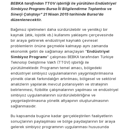
BEBKA tarafından TTGV işbirliği ile yürütülen Endüstriyel
Simbiyoz Programı Bursa İli Bilgilendirme Toplantısı ve
Sinerji Çalıştayı” 21 Nisan 2015 tarihinde Bursa’da
düzenlenecektir.
Bağımsız işletmeleri daha sürdürülebilir ve yenilikçi bir
kaynak (atık, lojistik vb.) kullanımı yaklaşımı çerçevesinde
bir araya getirerek endüstriyel kaynaklı çevresel
problemlerin önüne geçmekle kalmayıp aynı zamanda
ekonomik getiri de sağlamayı amaçlayan “
Endüstriyel
Simbiyoz Programı
” çalışması BEBKA tarafından Türkiye
Teknoloji Geliştirme Vakfı (TTGV) işbirliği ile
yürütülmektedir. Programın temel amacı, bölgedeki
endüstriyel simbiyoz uygulamalarının yaygınlaştırılmasına
yönelik olarak farkındalığın artırılması, bölgesel ve sektörel
analizlerin yapılarak mevcut potansiyelin ve stratejinin
belirlenmesi, fizibilite çalışmalarının yapılması ve endüstriyel
simbiyoz uygulamalarının sürdürülebilirliğine ve
yaygınlaştırılmasına yönelik altyapının oluşturulmasının
sağlanmasıdır.
Bu kapsamda bugüne kadar gerçekleştirilen faaliyetlerin
sonuçlarının paylaşılması ve bölge paydaşlarının bir araya
gelerek simbiyoz programının uygulanması hususunda