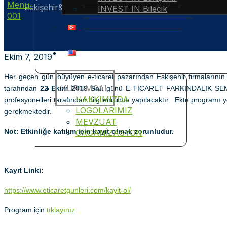
Eskişehir&#8217;de E-ticaret Farkındalık Semineri 
INVEST IN Bilecik
Ekim 7, 2019
Her geçen gün büyüyen e-ticaret pazarından Eskişehir firmalarının 
KURUMSAL
tarafından
22 Ekim 2019 Salı
günü E-TİCARET FARKINDALIK SEMİNERİ
HAKKIMIZDA
profesyonelleri tarafından bilgilendirme yapılacaktır. Ekte programı 
LOGOLARIMIZ
gerekmektedir.
MEVZUAT
Not: Etkinliğe katılım için kayıt olmak zorunludur.
ORGANİZASYON
Kayıt Linki:
https://www.eticaretgunleri.com/kayit-ol/
Program için
tıklayınız