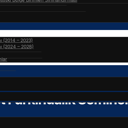
stiki Bölge Birimleri Sınıflandırması
nı (2014 – 2023)
nı (2024 – 2028)
nlar
et Farkındalık Semin