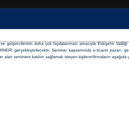
Düzenlenecek
ve girişimcilerinin daha çok faydalanması amacıyla Eskişehir Valili
 gerçekleştirilecektir. Seminer kapsamında e-ticaret pazarı, gele
yer alan seminere katılım sağlamak isteyen kişilerin/firmaların aşağıda