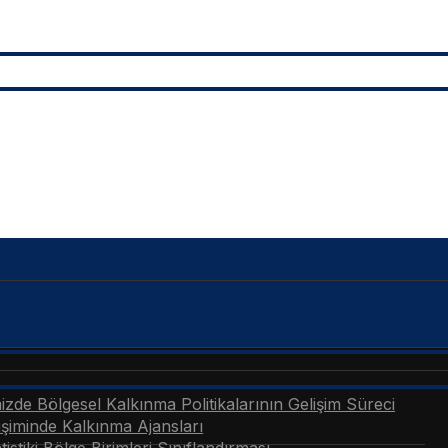
zde Bölgesel Kalkınma Politikalarının Gelişim Süreci
şiminde Kalkınma Ajansları