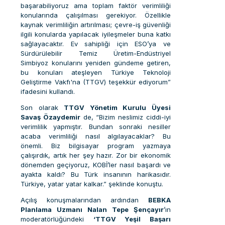
başarabiliyoruz ama toplam faktör verimliliği
konularında çalışılması gerekiyor. Özellikle
kaynak verimliliğin artırılması; çevre-iş güvenliği
ilgili konularda yapılacak iyileşmeler buna katkı
sağlayacaktır. Ev sahipliği için ESO’ya ve
Sürdürülebilir Temiz Üretim-Endüstriyel
Simbiyoz konularını yeniden gündeme getiren,
bu konuları ateşleyen Türkiye Teknoloji
Geliştirme Vakfı'na (TTGV) teşekkür ediyorum”
ifadesini kullandı.
Son olarak
TTGV Yönetim Kurulu Üyesi
Savaş Özaydemir
de, “Bizim neslimiz ciddi-iyi
verimlilik yapmıştır. Bundan sonraki nesiller
acaba verimliliği nasıl algılayacaklar? Bu
önemli. Biz bilgisayar program yazmaya
çalışırdık, artık her şey hazır. Zor bir ekonomik
dönemden geçiyoruz, KOBİ’ler nasıl başardı ve
ayakta kaldı? Bu Türk insanının harikasıdır.
Türkiye, yatar yatar kalkar.” şeklinde konuştu.
Açılış konuşmalarından ardından
BEBKA
Planlama Uzmanı Nalan Tepe Şençayır
’ın
moderatörlüğündeki
‘TTGV Yeşil Başarı