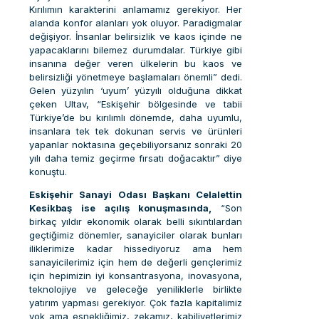
Kırılımın karakterini anlamamız gerekiyor. Her
alanda konfor alanları yok oluyor. Paradigmalar
değişiyor. İnsanlar belirsizlik ve kaos içinde ne
yapacaklarını bilemez durumdalar. Türkiye gibi
insanına değer veren ülkelerin bu kaos ve
belirsizliği yönetmeye başlamaları önemli” dedi.
Gelen yüzyılın ‘uyum’ yüzyılı olduğuna dikkat
çeken Ultav, “Eskişehir bölgesinde ve tabii
Türkiye’de bu kırılımlı dönemde, daha uyumlu,
insanlara tek tek dokunan servis ve ürünleri
yapanlar noktasına geçebiliyorsanız sonraki 20
yılı daha temiz geçirme fırsatı doğacaktır” diye
konuştu.
Eskişehir Sanayi Odası Başkanı Celalettin
Kesikbaş ise açılış konuşmasında,
“Son
birkaç yıldır ekonomik olarak belli sıkıntılardan
geçtiğimiz dönemler, sanayiciler olarak bunları
iliklerimize kadar hissediyoruz ama hem
sanayicilerimiz için hem de değerli gençlerimiz
için hepimizin iyi konsantrasyona, inovasyona,
teknolojiye ve geleceğe yeniliklerle birlikte
yatırım yapması gerekiyor. Çok fazla kapitalimiz
yok ama esnekliğimiz, zekamız, kabiliyetlerimiz