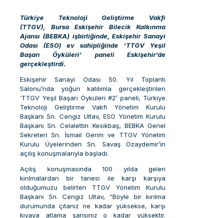
Türkiye Teknoloji Geliştirme Vakfı
(TTGV), Bursa Eskişehir Bilecik Kalkınma
Ajansı (BEBKA) işbirliğinde, Eskişehir Sanayi
Odası (ESO) ev sahipliğinde ‘TTGV Yeşil
Başarı Öyküleri’ paneli Eskişehir’de
gerçekleştirdi.
Eskişehir Sanayi Odası 50. Yıl Toplantı
Salonu’nda yoğun katılımla gerçekleştirilen
‘TTGV Yeşil Başarı Öyküleri #2’ paneli, Türkiye
Teknoloji Geliştirme Vakfı Yönetim Kurulu
Başkanı Sn. Cengiz Ultav, ESO Yönetim Kurulu
Başkanı Sn. Celalettin Kesikbaş, BEBKA Genel
Sekreteri Sn. İsmail Gerim ve TTGV Yönetim
Kurulu Üyelerinden Sn. Savaş Özaydemir’in
açılış konuşmalarıyla başladı.
Açılış konuşmasında 100 yılda gelen
kırılmalardan bir tanesi ile karşı karşıya
olduğumuzu belirten TTGV Yönetim Kurulu
Başkanı Sn. Cengiz Ultav, “Böyle bir kırılma
durumunda çıtanız ne kadar yüksekse, karşı
kıyaya atlama şansınız o kadar yüksektir.