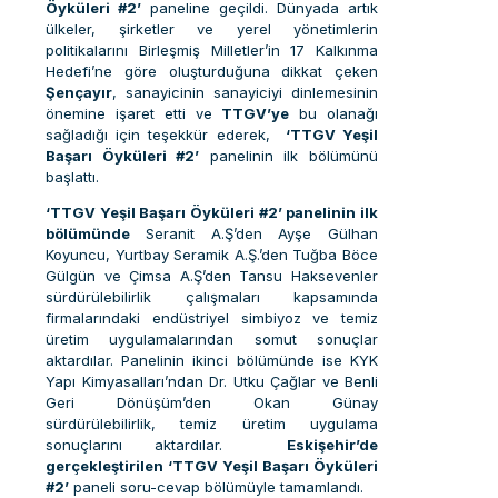
Öyküleri #2’
paneline geçildi. Dünyada artık
ülkeler, şirketler ve yerel yönetimlerin
politikalarını Birleşmiş Milletler’in 17 Kalkınma
Hedefi’ne göre oluşturduğuna dikkat çeken
Şençayır
, sanayicinin sanayiciyi dinlemesinin
önemine işaret etti ve
TTGV’ye
bu olanağı
sağladığı için teşekkür ederek,
‘TTGV Yeşil
Başarı Öyküleri #2’
panelinin ilk bölümünü
başlattı.
‘TTGV Yeşil Başarı Öyküleri #2’ panelinin ilk
bölümünde
Seranit A.Ş’den Ayşe Gülhan
Koyuncu, Yurtbay Seramik A.Ş.’den Tuğba Böce
Gülgün ve Çimsa A.Ş’den Tansu Haksevenler
sürdürülebilirlik çalışmaları kapsamında
firmalarındaki endüstriyel simbiyoz ve temiz
üretim uygulamalarından somut sonuçlar
aktardılar. Panelinin ikinci bölümünde ise KYK
Yapı Kimyasalları’ndan Dr. Utku Çağlar ve Benli
Geri Dönüşüm’den Okan Günay
sürdürülebilirlik, temiz üretim uygulama
sonuçlarını aktardılar.
Eskişehir’de
gerçekleştirilen ‘TTGV Yeşil Başarı Öyküleri
#2’
paneli soru-cevap bölümüyle tamamlandı.