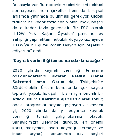
fazlasıyla var. Bu nedenle hepimizin entelektüel
sermayesine hem şirketler hem de bireysel
anlamda yatırımda bulunması gerekiyor. Global
fikirlere ne kadar fazla sahip olabilirsek, başarı
da o kadar fazla gelecektir. Biz ESO olarak
‘TTGV Yeşil Başarı Öyküleri’ paneline ev
sahipliği yapmaktan mutluluk duyuyoruz, ayrıca
TTGV’ye bu güzel organizasyon için teşekkür
ediyorum” dedi.
‘Kaynak verimliliği temasına odaklanacağız!’
2020 yılında kaynak verimliliği temasına
odaklanacaklarını aktaran
BEBKA Genel
Sekreteri İsmail Gerim de
, "Eskişehir’de
Sürdürülebilir Üretim konusunda çok sayıda
toplantı yaptık. Eskişehir bizim için önemli bir
altlık oluşturdu. Kalkınma Ajansları olarak sonuç
odaklı programlar hayata geçiriyoruz. Gelecek
yıl; 2020 yılında da yıl boyunca kaynak
verimliliği temalı çalışmalarımız olacak.
Sanayicimizin üzerinde durduğu en önemli
konu, maliyetler, insan kaynağı; sermaye ve
insan kaynağı konusunda bazı şeyleri