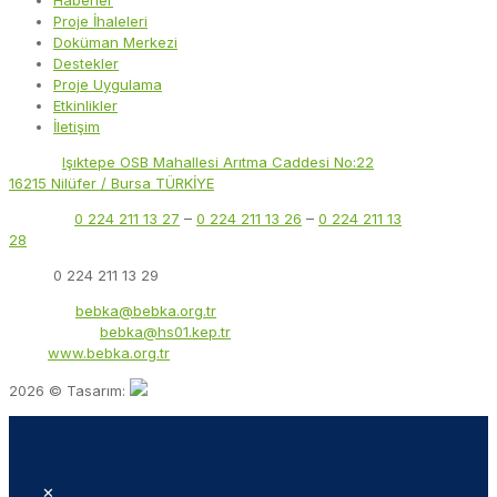
Haberler
Proje İhaleleri
Doküman Merkezi
Destekler
Proje Uygulama
Etkinlikler
İletişim
Adres:
Işıktepe OSB Mahallesi Arıtma Caddesi No:22
16215 Nilüfer / Bursa TÜRKİYE
Telefon:
0 224 211 13 27
–
0 224 211 13 26
–
0 224 211 13
28
Faks:
0 224 211 13 29
E-Posta:
bebka@bebka.org.tr
KEP Adresi:
bebka@hs01.kep.tr
Web:
www.bebka.org.tr
2026 © Tasarım:
✕