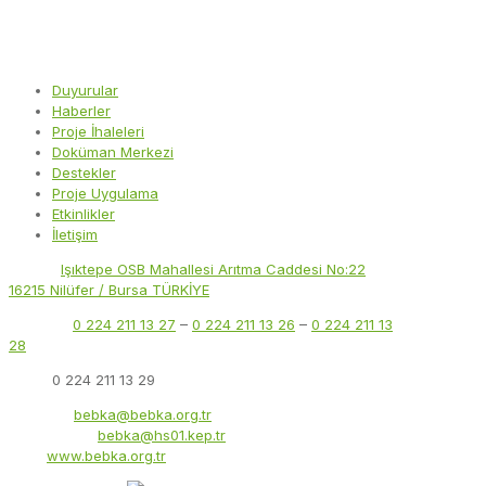
Duyurular
Haberler
Proje İhaleleri
Doküman Merkezi
Destekler
Proje Uygulama
Etkinlikler
İletişim
Adres:
Işıktepe OSB Mahallesi Arıtma Caddesi No:22
16215 Nilüfer / Bursa TÜRKİYE
Telefon:
0 224 211 13 27
–
0 224 211 13 26
–
0 224 211 13
28
Faks:
0 224 211 13 29
E-Posta:
bebka@bebka.org.tr
KEP Adresi:
bebka@hs01.kep.tr
Web:
www.bebka.org.tr