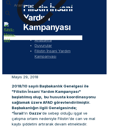
✕
Filistin İnsani
Yardım
Kampanyası
Anasayfa
Duyurular
Filistin İnsani Yardım
Kampanyası
Mayıs 29, 2018
2018/10 sayılı Başbakanlık Genelgesi ile
"Filistin İnsani Yardım Kampanyası"
başlatılmış olup, bu hususta koordinasyonu
sağlamak üzere AFAD görevlendirilmiştir.
Başbakanlığın ilgili Genelgesinde;
“İsrail
'in
Gazze
'de sebep olduğu işgal ve
çatışma ortamı nedeniyle Filistin'de can ve mal
kaybı şiddetini artırarak devam etmektedir.