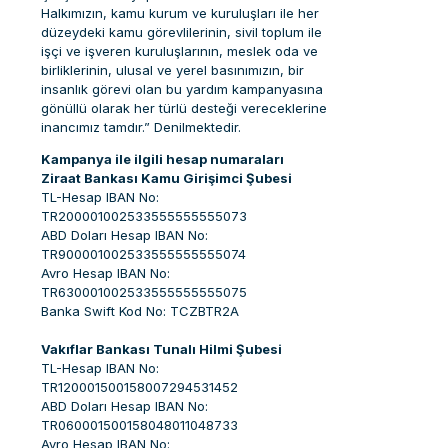
Halkımızın, kamu kurum ve kuruluşları ile her
düzeydeki kamu görevlilerinin, sivil toplum ile
işçi ve işveren kuruluşlarının, meslek oda ve
birliklerinin, ulusal ve yerel basınımızın, bir
insanlık görevi olan bu yardım kampanyasına
gönüllü olarak her türlü desteği vereceklerine
inancımız tamdır.” Denilmektedir.
Kampanya ile ilgili hesap numaraları
Ziraat Bankası Kamu Girişimci Şubesi
TL-Hesap IBAN No:
TR200001002533555555555073
ABD Doları Hesap IBAN No:
TR900001002533555555555074
Avro Hesap IBAN No:
TR630001002533555555555075
Banka Swift Kod No: TCZBTR2A
Vakıflar Bankası Tunalı Hilmi Şubesi
TL-Hesap IBAN No:
TR120001500158007294531452
ABD Doları Hesap IBAN No:
TR060001500158048011048733
Avro Hesap IBAN No: