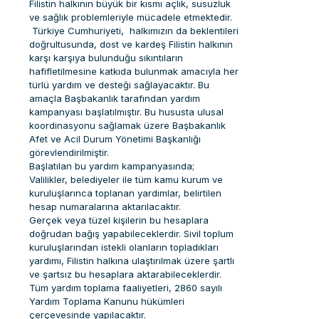
Filistin halkının büyük bir kısmı açlık, susuzluk
ve sağlık problemleriyle mücadele etmektedir.
Türkiye Cumhuriyeti, halkımızın da beklentileri
doğrultusunda, dost ve kardeş Filistin halkının
karşı karşıya bulunduğu sıkıntıların
hafifletilmesine katkıda bulunmak amacıyla her
türlü yardım ve desteği sağlayacaktır. Bu
amaçla Başbakanlık tarafından yardım
kampanyası başlatılmıştır. Bu hususta ulusal
koordinasyonu sağlamak üzere Başbakanlık
Afet ve Acil Durum Yönetimi Başkanlığı
görevlendirilmiştir.
Başlatılan bu yardım kampanyasında;
Valilikler, belediyeler ile tüm kamu kurum ve
kuruluşlarınca toplanan yardımlar, belirtilen
hesap numaralarına aktarılacaktır.
Gerçek veya tüzel kişilerin bu hesaplara
doğrudan bağış yapabileceklerdir. Sivil toplum
kuruluşlarından istekli olanların topladıkları
yardımı, Filistin halkına ulaştırılmak üzere şartlı
ve şartsız bu hesaplara aktarabileceklerdir.
Tüm yardım toplama faaliyetleri, 2860 sayılı
Yardım Toplama Kanunu hükümleri
çerçevesinde yapılacaktır.