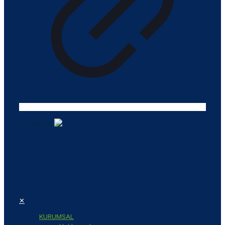
Tasarım ©
✕
KURUMSAL