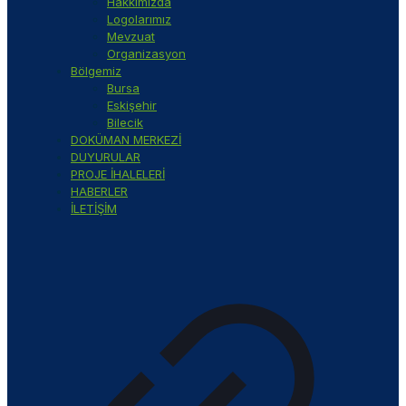
Hakkımızda
Logolarımız
Mevzuat
Organizasyon
Bölgemiz
Bursa
Eskişehir
Bilecik
DOKÜMAN MERKEZİ
DUYURULAR
PROJE İHALELERİ
HABERLER
İLETİŞİM