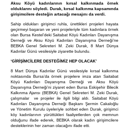
Aksu Köyü kadınlarının kırsal kalkınmada örnek
olduklarını söyledi. Durak, kırsal kalkınma kapsamında
girişimcilere desteğin artacağı mesajını da verdi.
Sahip oldukları girişimci ruhla, ürettikleri projeleri hayata
geçirmeyi başaran ve yeni projeleriyle tüm kadınlara örnek
olan Bursa Kestel’deki Saitabat Köyü Kadınları Dayanışma
Derneği ve Aksu Köyü Kadınları Dayanışma Derneği’ne
BEBKA Genel Sekreteri M. Zeki Durak, 8 Mart Dünya
Kadınlar Günü vesilesiyle ziyarette bulundu.
‘GİRİŞİMCİLERE DESTEĞİMİZ HEP OLACAK’
8 Mart Dünya Kadınlar Günü vesilesiyle kırsal kalkınma
noktasında Bursa’da örnek projelere imza atan Saitabat
Köyü Kadınları Dayanışma Derneği ve Aksu Köyü
Dayanışma Derneği’ni ziyaret eden Bursa Eskişehir Bilecik
Kalkınma Ajansı (BEBKA) Genel Sekreteri M. Zeki Durak,
çalışmalar ve projeler ile ilgili bilgi aldı. Saitabat Köyü
Kadınları Dayanışma Derneği Başkanı Şermin Cakaloğlu
ve Yönetim Kurulu üyeleriyle sohbet eden Durak, girişimci
köy kadınlarının yürüttükleri faaliyetlerden çok memnun
olduğunu ifade ederek, BEBKA olarak kadın girişimcilere
desteklerinin her zaman olacağını ifade etti.