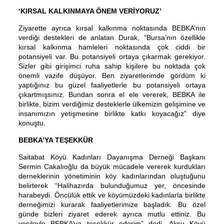
‘KIRSAL KALKINMAYA ÖNEM VERİYORUZ’
Ziyarette ayrıca kırsal kalkınma noktasında BEBKA’nın
verdiği destekleri de anlatan Durak, “Bursa’nın özellikle
kırsal kalkınma hamleleri noktasında çok ciddi bir
potansiyeli var. Bu potansiyeli ortaya çıkarmak gerekiyor.
Sizler gibi girişimci ruha sahip kişilere bu noktada çok
önemli vazife düşüyor. Ben ziyaretlerimde gördüm ki
yaptığınız bu güzel faaliyetlerle bu potansiyeli ortaya
çıkartmışsınız. Bundan sonra el ele vererek, BEBKA ile
birlikte, bizim verdiğimiz desteklerle ülkemizin gelişimine ve
insanımızın yetişmesine birlikte katkı koyacağız” diye
konuştu.
BEBKA’YA TEŞEKKÜR
Saitabat Köyü Kadınları Dayanışma Derneği Başkanı
Sermin Cakalıoğlu da büyük mücadele vererek kurdukları
derneklerinin yönetiminin köy kadınlarından oluştuğunu
belirterek “Halihazırda bulunduğumuz yer, öncesinde
harabeydi. Öncülük ettik ve köyümüzdeki kadınlarla birlikte
derneğimizi kurarak faaliyetlerimize başladık. Bu özel
günde bizleri ziyaret ederek ayrıca mutlu ettiniz. Bu
vesileyle BEBKA’ya teşekkür ederim” dedi. Aksu Köyü