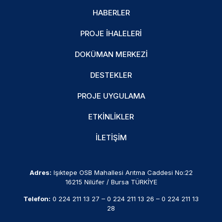
HABERLER
PROJE İHALELERI
DOKÜMAN MERKEZI
DESTEKLER
PROJE UYGULAMA
ETKINLIKLER
İLETIŞIM
Adres:
Işıktepe OSB Mahallesi Arıtma Caddesi No:22
16215 Nilüfer / Bursa TÜRKİYE
Telefon:
0 224 211 13 27
–
0 224 211 13 26
–
0 224 211 13
28