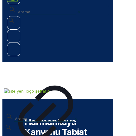
✕
✕
Harmankaya
Kanyonu Tabiat