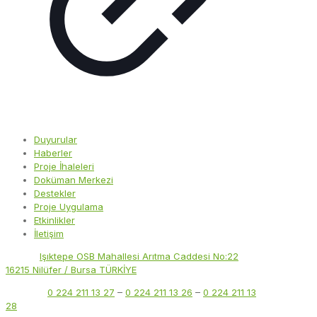
Duyurular
Haberler
Proje İhaleleri
Doküman Merkezi
Destekler
Proje Uygulama
Etkinlikler
İletişim
Adres:
Işıktepe OSB Mahallesi Arıtma Caddesi No:22
16215 Nilüfer / Bursa TÜRKİYE
Telefon:
0 224 211 13 27
–
0 224 211 13 26
–
0 224 211 13
28