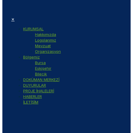
✕
KURUMSAL
Hakkımızda
Logolarımız
Mevzuat
Organizasyon
Bölgemiz
Bursa
Eskişehir
Bilecik
DOKÜMAN MERKEZİ
DUYURULAR
PROJE İHALELERİ
HABERLER
İLETİŞİM