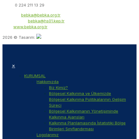
Faks:
0 224 211 13 29
E-Posta:
bebka@bebka.org.tr
KEP Adresi:
bebka@hs01.kep.tr
Web:
www.bebka.org.tr
2026 © Tasarım:
✕
KURUMSAL
Hakkımızda
Biz Kimiz?
Bölgesel Kalkınma ve Ülkemizde
Bölgesel Kalkınma Politikalarının Gelişim
Süreci
Bölgesel Kalkınmanın Yönetişiminde
Kalkınma Ajansları
Kalkınma Planlamasında İstatistiki Bölge
Birimleri Sınıflandırması
Logolarımız