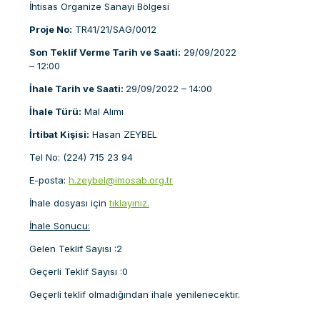
İhtisas Organize Sanayi Bölgesi
Proje No:
TR41/21/SAG/0012
Son Teklif Verme Tarih ve Saati:
29/09/2022
– 12:00
İhale Tarih ve Saati:
29/09/2022 – 14:00
İhale Türü:
Mal Alımı
İrtibat Kişisi:
Hasan ZEYBEL
Tel No: (224) 715 23 94
E-posta:
h.zeybel@imosab.org.tr
İhale dosyası için
tıklayınız.
İhale Sonucu:
Gelen Teklif Sayısı :2
Geçerli Teklif Sayısı :0
Geçerli teklif olmadığından ihale yenilenecektir.