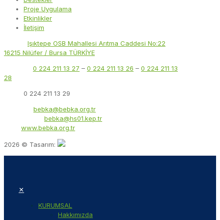
Proje Uygulama
Etkinlikler
İletişim
Adres:
Işıktepe OSB Mahallesi Arıtma Caddesi No:22
16215 Nilüfer / Bursa TÜRKİYE
Telefon:
0 224 211 13 27
–
0 224 211 13 26
–
0 224 211 13
28
Faks:
0 224 211 13 29
E-Posta:
bebka@bebka.org.tr
KEP Adresi:
bebka@hs01.kep.tr
Web:
www.bebka.org.tr
2026 © Tasarım:
✕
KURUMSAL
Hakkımızda