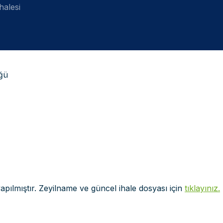
halesi
ğü
 yapılmıştır. Zeyilname ve güncel ihale dosyası için
tıklayınız.