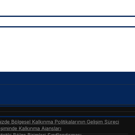
zde Bölgesel Kalkınma Politikalarının Gelişim Süreci
şiminde Kalkınma Ajansları