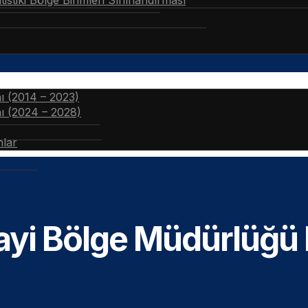
stiki Bölge Birimleri Sınıflandırması
nı (2014 – 2023)
nı (2024 – 2028)
nlar
yi Bölge Müdürlüğü M