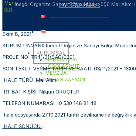
İnegöl Organize Sanayi Bölge Müdürlüğü Mal Alımı İ
INVEST IN Bilecik
Ekim 8, 2021
KURUM ÜNVANI: İnegöl Organize Sanayi Bölge Müdürlü
KURUMSAL
PROJE NO: TR41/21/SAG/0001
HAKKIMIZDA
LOGOLARIMIZ
SON TEKLİF VERME TARİH VE SAATİ: 03/11/2021 – 13:00
MEVZUAT
ORGANİZASYON
İHALE TÜRÜ: Mal Alımı
İRTİBAT KİŞİSİ: Nilgün ORUÇTUT
TELEFON NUMARASI : 0 530 148 81 48
İhale dosyasında 27.10.2021 tarihli zeyilname ile değişiklik
İHALE SONUCU: