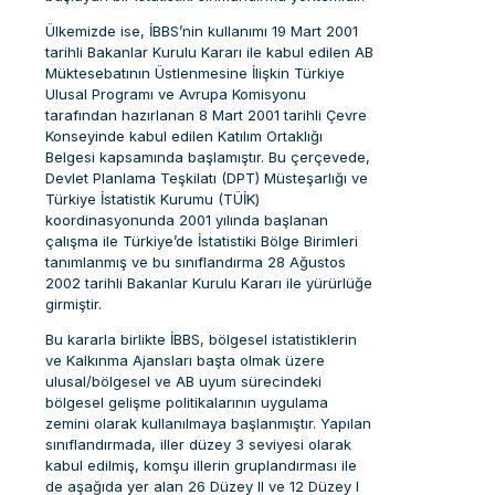
Ülkemizde ise, İBBS’nin kullanımı 19 Mart 2001
tarihli Bakanlar Kurulu Kararı ile kabul edilen AB
Müktesebatının Üstlenmesine İlişkin Türkiye
Ulusal Programı ve Avrupa Komisyonu
tarafından hazırlanan 8 Mart 2001 tarihli Çevre
Konseyinde kabul edilen Katılım Ortaklığı
Belgesi kapsamında başlamıştır. Bu çerçevede,
Devlet Planlama Teşkilatı (DPT) Müsteşarlığı ve
Türkiye İstatistik Kurumu (TÜİK)
koordinasyonunda 2001 yılında başlanan
çalışma ile Türkiye’de İstatistiki Bölge Birimleri
tanımlanmış ve bu sınıflandırma 28 Ağustos
2002 tarihli Bakanlar Kurulu Kararı ile yürürlüğe
girmiştir.
Bu kararla birlikte İBBS, bölgesel istatistiklerin
ve Kalkınma Ajansları başta olmak üzere
ulusal/bölgesel ve AB uyum sürecindeki
bölgesel gelişme politikalarının uygulama
zemini olarak kullanılmaya başlanmıştır. Yapılan
sınıflandırmada, iller düzey 3 seviyesi olarak
kabul edilmiş, komşu illerin gruplandırması ile
de aşağıda yer alan 26 Düzey II ve 12 Düzey I