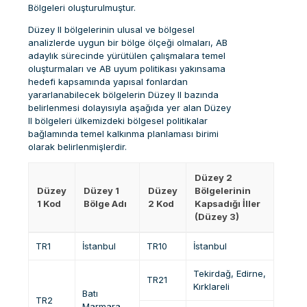
Bölgeleri oluşturulmuştur.
Düzey II bölgelerinin ulusal ve bölgesel
analizlerde uygun bir bölge ölçeği olmaları, AB
adaylık sürecinde yürütülen çalışmalara temel
oluşturmaları ve AB uyum politikası yakınsama
hedefi kapsamında yapısal fonlardan
yararlanabilecek bölgelerin Düzey II bazında
belirlenmesi dolayısıyla aşağıda yer alan Düzey
II bölgeleri ülkemizdeki bölgesel politikalar
bağlamında temel kalkınma planlaması birimi
olarak belirlenmişlerdir.
Düzey 2
Düzey
Düzey 1
Düzey
Bölgelerinin
1 Kod
Bölge Adı
2 Kod
Kapsadığı İller
(Düzey 3)
TR1
İstanbul
TR10
İstanbul
Tekirdağ, Edirne,
TR21
Kırklareli
Batı
TR2
Marmara