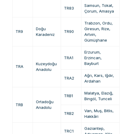
Samsun, Tokat,
TR83
Çorum, Amasya
Trabzon, Ordu,
Doğu
Giresun, Rize,
TR9
TR90
Karadeniz
Artvin,
Gümüşhane
Erzurum,
TRA1
Erzincan,
Bayburt
Kuzeydoğu
TRA
Anadolu
Ağrı, Kars, Iğdır,
TRA2
Ardahan
Malatya, Elazığ,
TRB1
Bingöl, Tunceli
Ortadoğu
TRB
Anadolu
Van, Muş, Bitlis,
TRB2
Hakkâri
Gaziantep,
TRC1
Adıyaman, Kilis