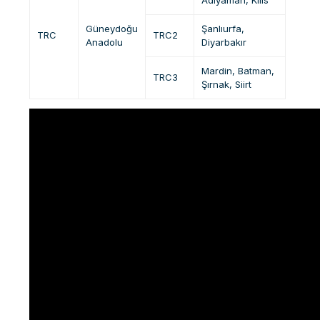
Güneydoğu
Şanlıurfa,
TRC
TRC2
Anadolu
Diyarbakır
Mardin, Batman,
TRC3
Şırnak, Siirt