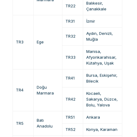
Balıkesir,
TR22
Çanakkale
TR31
İzmir
Aydın, Denizli,
TR32
Muğla
TR3
Ege
Manisa,
TR33
Afyonkarahisar,
Kütahya, Uşak
Bursa, Eskişehir,
TR41
Bilecik
Doğu
TR4
Marmara
Kocaeli,
TR42
Sakarya, Düzce,
Bolu, Yalova
TR51
Ankara
Batı
TR5
Anadolu
TR52
Konya, Karaman