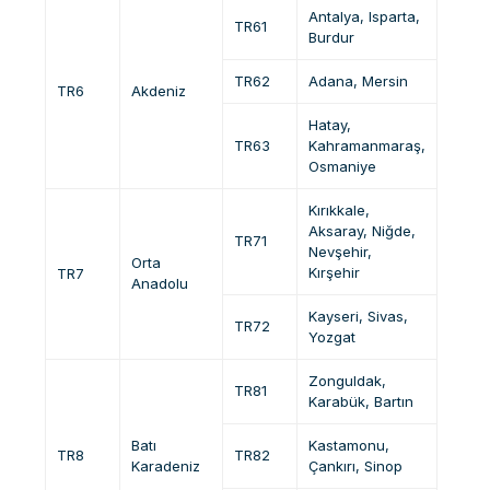
Antalya, Isparta,
TR61
Burdur
TR62
Adana, Mersin
TR6
Akdeniz
Hatay,
TR63
Kahramanmaraş,
Osmaniye
Kırıkkale,
Aksaray, Niğde,
TR71
Nevşehir,
Orta
Kırşehir
TR7
Anadolu
Kayseri, Sivas,
TR72
Yozgat
Zonguldak,
TR81
Karabük, Bartın
Batı
Kastamonu,
TR8
TR82
Karadeniz
Çankırı, Sinop