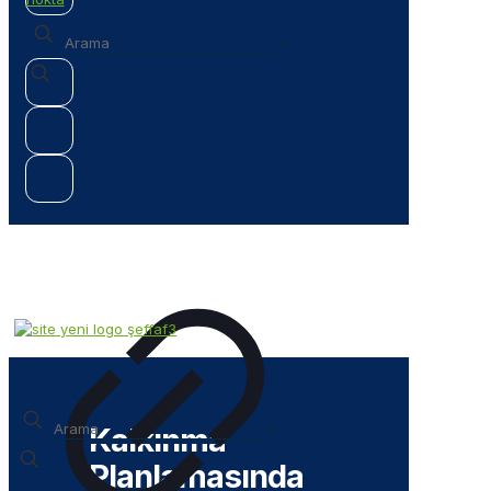
✕
✕
Kalkınma
Planlamasında