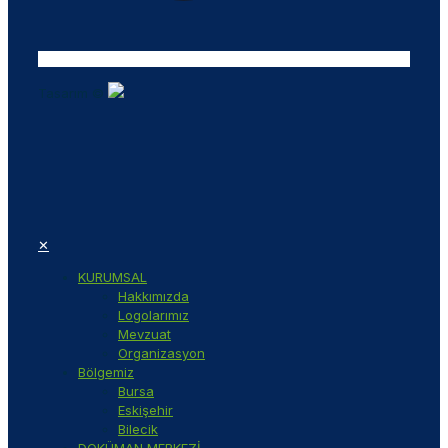
Tasarım ©
✕
KURUMSAL
Hakkımızda
Logolarımız
Mevzuat
Organizasyon
Bölgemiz
Bursa
Eskişehir
Bilecik
DOKÜMAN MERKEZİ