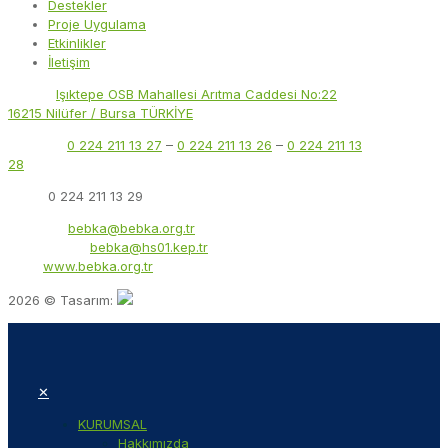
Destekler
Proje Uygulama
Etkinlikler
İletişim
Adres:
Işıktepe OSB Mahallesi Arıtma Caddesi No:22
16215 Nilüfer / Bursa TÜRKİYE
Telefon:
0 224 211 13 27
–
0 224 211 13 26
–
0 224 211 13
28
Faks:
0 224 211 13 29
E-Posta:
bebka@bebka.org.tr
KEP Adresi:
bebka@hs01.kep.tr
Web:
www.bebka.org.tr
2026 © Tasarım:
✕
KURUMSAL
Hakkımızda