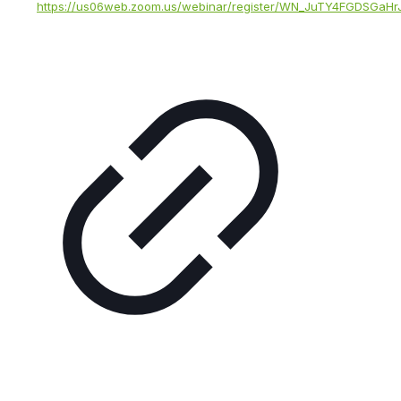
https://us06web.zoom.us/webinar/register/WN_JuTY4FGDSGaH