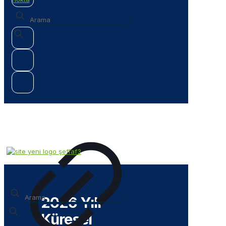
✕
✕
2026 Yılı
Küresel