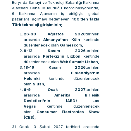
Bu yıl da Sanayi ve Teknoloji Bakanlığı Kalkınma
Ajansları Genel Müdürlüğü koordinasyonunda,
6 Kalkınma Ajansının iş birliğiyle global
pazarlara açılmayı hedefleyen
100’den fazla
Türk teknoloji girişiminin;
26-30 Ağustos 2026
tarihleri
arasında
Almanya’nın Köln
kentinde
düzenlenecek olan
Gamescom,
9-12 Kasım 2026
tarihleri
arasında
Portekiz’in Lizbon
kentinde
düzenlenecek olan
Web Summit Lisbon,
18-19 Kasım 2026
tarihleri
arasında
Finlandiya’nın
Helsinki
kentinde düzenlenecek
olan
Slush,
6-9 Ocak 2027
tarihleri
arasında
Amerika Birleşik
Devletleri’nin (ABD) Las
Vegas
kentinde düzenlenecek
olan
Consumer Electronics Show
(CES),
31 Ocak- 3 Şubat 2027 tarihleri arasında