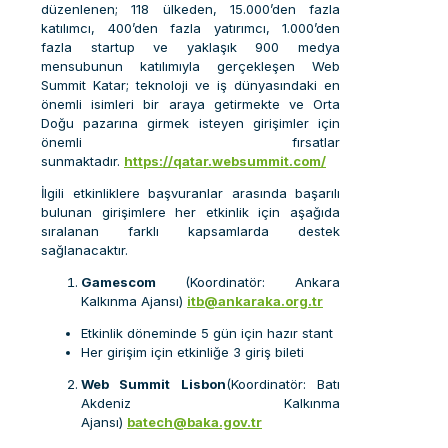
düzenlenen; 118 ülkeden, 15.000’den fazla
katılımcı, 400’den fazla yatırımcı, 1.000’den
fazla startup ve yaklaşık 900 medya
mensubunun katılımıyla gerçekleşen Web
Summit Katar; teknoloji ve iş dünyasındaki en
önemli isimleri bir araya getirmekte ve Orta
Doğu pazarına girmek isteyen girişimler için
önemli fırsatlar
sunmaktadır.
https://qatar.websummit.com/
İlgili etkinliklere başvuranlar arasında başarılı
bulunan girişimlere her etkinlik için aşağıda
sıralanan farklı kapsamlarda destek
sağlanacaktır.
Gamescom
(Koordinatör: Ankara
Kalkınma Ajansı)
itb@ankaraka.org.tr
Etkinlik döneminde 5 gün için hazır stant
Her girişim için etkinliğe 3 giriş bileti
Web Summit Lisbon
(Koordinatör: Batı
Akdeniz Kalkınma
Ajansı)
batech@baka.gov.tr