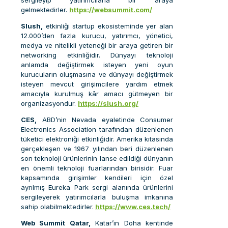
sergileyip yatırımcılarla bir araya
gelmektedirler.
https://websummit.com/
Slush,
etkinliği startup ekosisteminde yer alan
12.000’den fazla kurucu, yatırımcı, yönetici,
medya ve nitelikli yeteneği bir araya getiren bir
networking etkinliğidir. Dünyayı teknoloji
anlamda değiştirmek isteyen yeni oyun
kurucuların oluşmasına ve dünyayı değiştirmek
isteyen mevcut girişimcilere yardım etmek
amacıyla kurulmuş kâr amacı gütmeyen bir
organizasyondur.
https://slush.org/
CES,
ABD’nin Nevada eyaletinde Consumer
Electronics Association tarafından düzenlenen
tüketici elektroniği etkinliğidir. Amerika kıtasında
gerçekleşen ve 1967 yılından beri düzenlenen
son teknoloji ürünlerinin lanse edildiği dünyanın
en önemli teknoloji fuarlarından birisidir. Fuar
kapsamında girişimler kendileri için özel
ayrılmış Eureka Park sergi alanında ürünlerini
sergileyerek yatırımcılarla buluşma imkanına
sahip olabilmektedirler.
https://www.ces.tech/
Web Summit Qatar,
Katar’ın Doha kentinde