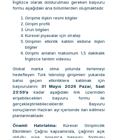
İngilizce olarak doldurulması gereken başvuru
formu aşağıdaki ana bölümlerden oluşmaktadır.
Girişime ilişkin resmi bilgiler
Girişim profili
Ürün bilgileri
Küresel piyasalar için strateji
Girişimin etkinlik katılım ekibine ilişkin
bilgiler
Girişimi anlatan maksimum 1,5 dakikalık
İngilizce tanıtım videosu
Global marka olma yolunda ilerlemeyi
hedefleyen Türk teknoloji girişimleri yukarıda
bahsi geçen etkinliklere katılmak için
başvurularını
31 Mayıs 2026 Pazar, Saat
23:59’a
kadar aşağıdaki link üzerinden
erişebilecekleri başvuru formu ile
gerçekleştirilebileceklerdir. Başvuru
sonuçlarının Haziran ayı içerisinde ilan edilmesi
planlanmaktadır.
Önemli Hatırlatma:
Küresel Girişimcilik
Etkinlikleri Çağrısı kapsamında, çağrının açık
olduğu süre boyunca başvuru formunu