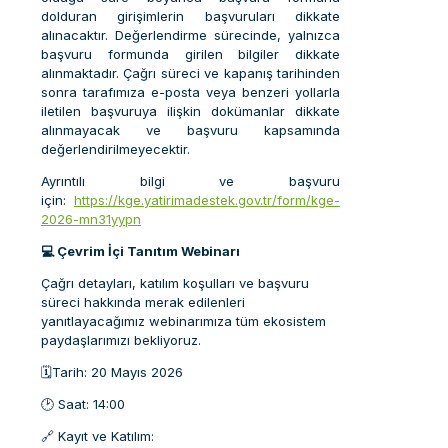
dolduran girişimlerin başvuruları dikkate
alınacaktır. Değerlendirme sürecinde, yalnızca
başvuru formunda girilen bilgiler dikkate
alınmaktadır. Çağrı süreci ve kapanış tarihinden
sonra tarafımıza e-posta veya benzeri yollarla
iletilen başvuruya ilişkin dokümanlar dikkate
alınmayacak ve başvuru kapsamında
değerlendirilmeyecektir.
Ayrıntılı bilgi ve başvuru
için:
https://kge.yatirimadestek.gov.tr/form/kge-
2026-mn31yypn
💻 Çevrim İçi Tanıtım Webinarı
Çağrı detayları, katılım koşulları ve başvuru
süreci hakkında merak edilenleri
yanıtlayacağımız webinarımıza tüm ekosistem
paydaşlarımızı bekliyoruz.
🗓️Tarih: 20 Mayıs 2026
🕑 Saat: 14:00
🔗 Kayıt ve Katılım: