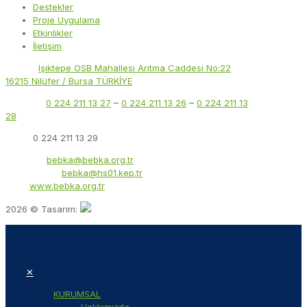
Destekler
Proje Uygulama
Etkinlikler
İletişim
Adres:
Işıktepe OSB Mahallesi Arıtma Caddesi No:22
16215 Nilüfer / Bursa TÜRKİYE
Telefon:
0 224 211 13 27
–
0 224 211 13 26
–
0 224 211 13
28
Faks:
0 224 211 13 29
E-Posta:
bebka@bebka.org.tr
KEP Adresi:
bebka@hs01.kep.tr
Web:
www.bebka.org.tr
2026 © Tasarım:
✕
KURUMSAL