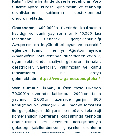
Katar’ın Doha kentinde düzenlenecek olan Web
Summit Qatar küresel girişimcilik ve teknoloji
etkinliklerine katılımının desteklenmesi
öngörülmektedir.
Gamescom,
400.000’in üzerinde katılımcının
katıldığı ve canlı yayınların anlık 10.000 kişi
tarafından izlenerek gerçekleştirildiği
Avrupa’nın en büyük dijital oyun ve interaktif
eğlence fuarıdır. Her yıl Ağustos ayında
Almanya’nın Köln kentinde düzenlenen etkinlik,
oyun sektöründe faaliyet gösteren firmalar,
geliştiriciler, yayıncılar, yatırımcılar ve kamu
temsilcilerini bir araya
getirmektedir.
https://www.gamescom.global/
Web Summit Lisbon,
160’dan fazla ülkeden
70.000’in üzerinde katılımcı, 1.200’den fazla
yatırımcı, 2.600’ün üzerinde girişim, 800
konuşmacı ve yaklaşık 2.500 medya temsilcisi
ile gerçekleşen dünyanın en büyük teknoloji
konferansıdır. Konferans kapsamında teknoloji
endüstrisinin ileri gelenleri konuşmalarıyla
geleceği şekillendirirken girişimler ürünlerini