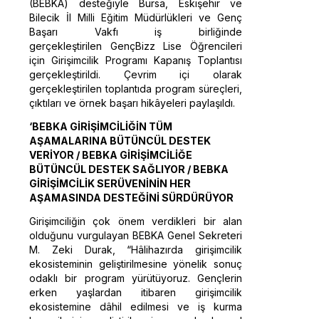
(BEBKA) desteğiyle Bursa, Eskişehir ve
Bilecik İl Milli Eğitim Müdürlükleri ve Genç
Başarı Vakfı iş birliğinde
gerçekleştirilen GençBizz Lise Öğrencileri
için Girişimcilik Programı Kapanış Toplantısı
gerçekleştirildi. Çevrim içi olarak
gerçekleştirilen toplantıda program süreçleri,
çıktıları ve örnek başarı hikâyeleri paylaşıldı.
‘BEBKA GİRİŞİMCİLİĞİN TÜM
AŞAMALARINA BÜTÜNCÜL DESTEK
VERİYOR / BEBKA GİRİŞİMCİLİĞE
BÜTÜNCÜL DESTEK SAĞLIYOR / BEBKA
GİRİŞİMCİLİK SERÜVENİNİN HER
AŞAMASINDA DESTEĞİNİ SÜRDÜRÜYOR
Girişimciliğin çok önem verdikleri bir alan
olduğunu vurgulayan BEBKA Genel Sekreteri
M. Zeki Durak, “Hâlihazırda girişimcilik
ekosisteminin geliştirilmesine yönelik sonuç
odaklı bir program yürütüyoruz. Gençlerin
erken yaşlardan itibaren girişimcilik
ekosistemine dâhil edilmesi ve iş kurma