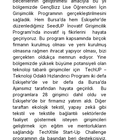
becerilerinin geliştirilmesi amacıyla bu yıl
bölgemizde GençBizz Lise Öğrencileri İçin
Girişimcilik Programının gerçekleştirilmesini
sağladık. Hem Bursa’da hem Eskişehir’de
düzenlediğimiz SeedUP İnovatif Girişimcilik
Programı’nda inovatif iş fikirlerini hayata
geçiriyoruz. Bu program kapsamında birçok
firmanın kurulmuş olması ve yeni kurulmuş
olmasına rağmen ihracat yapıyor olması, bizi
gerçekten oldukça memnun ediyor. Yine
bölgemizde yüksek büyüme potansiyeli olan
teknoloji tabanlı girişimciler için TechUP –
Teknoloji Odaklı Hızlandırıcı Programı iki defa
Eskişehir’de ve bir defa da Bursa’da
Ajansımız tarafından hayata geçirildi. Bu
programlara 28 girişimci dahil oldu ve
Eskişehir’de bir firmamız yatırım aldı. Diğer
taraftan ekolojik tekstil, yapay zekâ gibi
tekstil ve tekstille bağlantılı sektörlerde
faaliyet göstermek isteyen girişimcileri
geliştirmek için eğitim ve mentorlukların
sağlandığı TechXtile Start-Up Challenge
programının da başından beri destekçisiyiz.