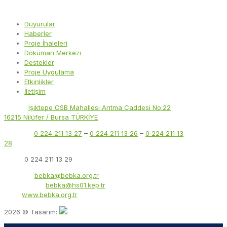
Duyurular
Haberler
Proje İhaleleri
Doküman Merkezi
Destekler
Proje Uygulama
Etkinlikler
İletişim
Adres:
Işıktepe OSB Mahallesi Arıtma Caddesi No:22
16215 Nilüfer / Bursa TÜRKİYE
Telefon:
0 224 211 13 27
–
0 224 211 13 26
–
0 224 211 13
28
Faks:
0 224 211 13 29
E-Posta:
bebka@bebka.org.tr
KEP Adresi:
bebka@hs01.kep.tr
Web:
www.bebka.org.tr
2026 © Tasarım: