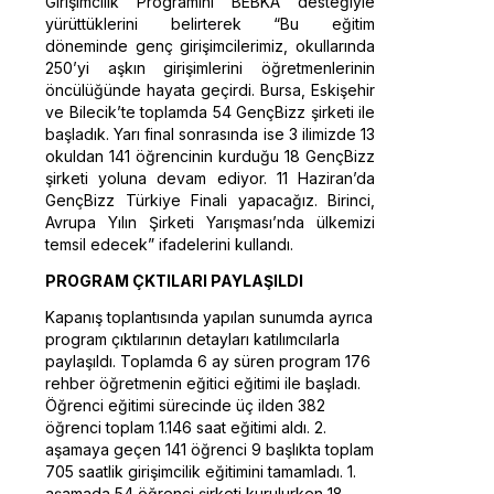
Girişimcilik Programını BEBKA desteğiyle
yürüttüklerini belirterek “Bu eğitim
döneminde genç girişimcilerimiz, okullarında
250’yi aşkın girişimlerini öğretmenlerinin
öncülüğünde hayata geçirdi. Bursa, Eskişehir
ve Bilecik’te toplamda 54 GençBizz şirketi ile
başladık. Yarı final sonrasında ise 3 ilimizde 13
okuldan 141 öğrencinin kurduğu 18 GençBizz
şirketi yoluna devam ediyor. 11 Haziran’da
GençBizz Türkiye Finali yapacağız. Birinci,
Avrupa Yılın Şirketi Yarışması’nda ülkemizi
temsil edecek” ifadelerini kullandı.
PROGRAM ÇKTILARI PAYLAŞILDI
Kapanış toplantısında yapılan sunumda ayrıca
program çıktılarının detayları katılımcılarla
paylaşıldı. Toplamda 6 ay süren program 176
rehber öğretmenin eğitici eğitimi ile başladı.
Öğrenci eğitimi sürecinde üç ilden 382
öğrenci toplam 1.146 saat eğitimi aldı. 2.
aşamaya geçen 141 öğrenci 9 başlıkta toplam
705 saatlik girişimcilik eğitimini tamamladı. 1.
aşamada 54 öğrenci şirketi kurulurken 18