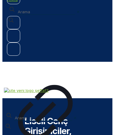
✕
✕
Liseli Genç
Girişimciler,