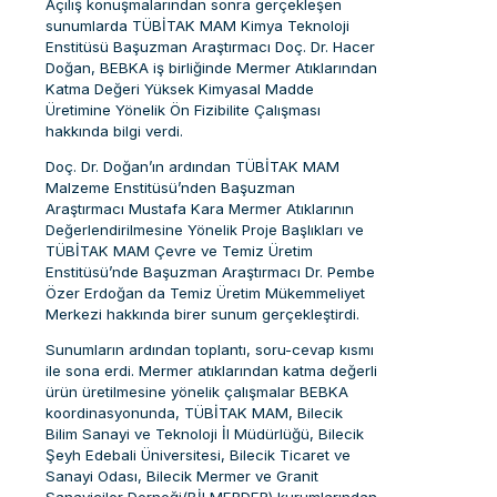
Açılış konuşmalarından sonra gerçekleşen
sunumlarda TÜBİTAK MAM Kimya Teknoloji
Enstitüsü Başuzman Araştırmacı Doç. Dr. Hacer
Doğan, BEBKA iş birliğinde Mermer Atıklarından
Katma Değeri Yüksek Kimyasal Madde
Üretimine Yönelik Ön Fizibilite Çalışması
hakkında bilgi verdi.
Doç. Dr. Doğan’ın ardından TÜBİTAK MAM
Malzeme Enstitüsü’nden Başuzman
Araştırmacı Mustafa Kara
Mermer Atıklarının
Değerlendirilmesine Yönelik Proje Başlıkları ve
TÜBİTAK MAM Çevre ve Temiz Üretim
Enstitüsü’nde Başuzman Araştırmacı Dr. Pembe
Özer Erdoğan da Temiz Üretim Mükemmeliyet
Merkezi hakkında birer sunum gerçekleştirdi.
Sunumların ardından toplantı, soru-cevap kısmı
ile sona erdi. Mermer atıklarından katma değerli
ürün üretilmesine yönelik çalışmalar BEBKA
koordinasyonunda, TÜBİTAK MAM, Bilecik
Bilim Sanayi ve Teknoloji İl Müdürlüğü, Bilecik
Şeyh Edebali Üniversitesi, Bilecik Ticaret ve
Sanayi Odası, Bilecik Mermer ve Granit