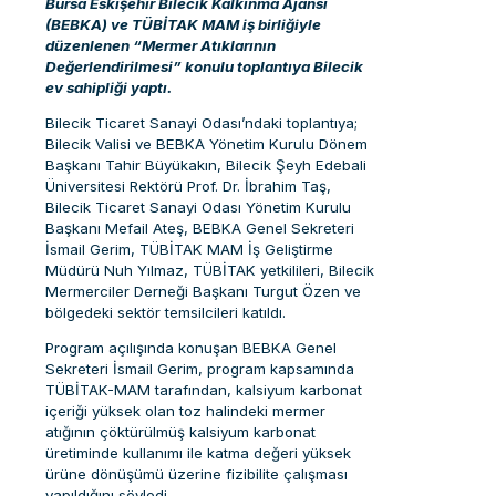
Bursa Eskişehir Bilecik Kalkınma Ajansı
(BEBKA) ve TÜBİTAK MAM iş birliğiyle
düzenlenen “Mermer Atıklarının
Değerlendirilmesi” konulu toplantıya Bilecik
ev sahipliği yaptı.
Bilecik Ticaret Sanayi Odası’ndaki toplantıya;
Bilecik Valisi ve BEBKA Yönetim Kurulu Dönem
Başkanı Tahir Büyükakın, Bilecik Şeyh Edebali
Üniversitesi Rektörü Prof. Dr. İbrahim Taş,
Bilecik Ticaret Sanayi Odası Yönetim Kurulu
Başkanı Mefail Ateş, BEBKA Genel Sekreteri
İsmail Gerim, TÜBİTAK MAM İş Geliştirme
Müdürü Nuh Yılmaz, TÜBİTAK yetkilileri, Bilecik
Mermerciler Derneği Başkanı Turgut Özen ve
bölgedeki sektör temsilcileri katıldı.
Program açılışında konuşan BEBKA Genel
Sekreteri İsmail Gerim, program kapsamında
TÜBİTAK-MAM tarafından, kalsiyum karbonat
içeriği yüksek olan toz halindeki mermer
atığının çöktürülmüş kalsiyum karbonat
üretiminde kullanımı ile katma değeri yüksek
ürüne dönüşümü üzerine fizibilite çalışması
yapıldığını söyledi.