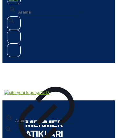
✕
✕
MERMER
ATIKLARI