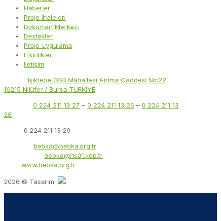
Haberler
Proje İhaleleri
Doküman Merkezi
Destekler
Proje Uygulama
Etkinlikler
İletişim
Adres:
Işıktepe OSB Mahallesi Arıtma Caddesi No:22
16215 Nilüfer / Bursa TÜRKİYE
Telefon:
0 224 211 13 27
–
0 224 211 13 26
–
0 224 211 13
28
Faks:
0 224 211 13 29
E-Posta:
bebka@bebka.org.tr
KEP Adresi:
bebka@hs01.kep.tr
Web:
www.bebka.org.tr
2026 © Tasarım: