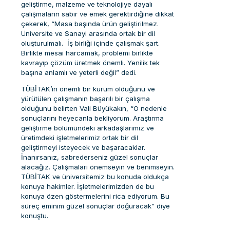
geliştirme, malzeme ve teknolojiye dayalı
çalışmaların sabır ve emek gerektirdiğine dikkat
çekerek, “Masa başında ürün geliştirilmez.
Üniversite ve Sanayi arasında ortak bir dil
oluşturulmalı. İş birliği içinde çalışmak şart.
Birlikte mesai harcamak, problemi birlikte
kavrayıp çözüm üretmek önemli. Yenilik tek
başına anlamlı ve yeterli değil” dedi.
TÜBİTAK’ın önemli bir kurum olduğunu ve
yürütülen çalışmanın başarılı bir çalışma
olduğunu belirten Vali Büyükakın, “O nedenle
sonuçlarını heyecanla bekliyorum. Araştırma
geliştirme bölümündeki arkadaşlarımız ve
üretimdeki işletmelerimiz ortak bir dil
geliştirmeyi isteyecek ve başaracaklar.
İnanırsanız, sabrederseniz güzel sonuçlar
alacağız. Çalışmaları önemseyin ve benimseyin.
TÜBİTAK ve üniversitemiz bu konuda oldukça
konuya hakimler. İşletmelerimizden de bu
konuya özen göstermelerini rica ediyorum. Bu
süreç eminim güzel sonuçlar doğuracak” diye
konuştu.