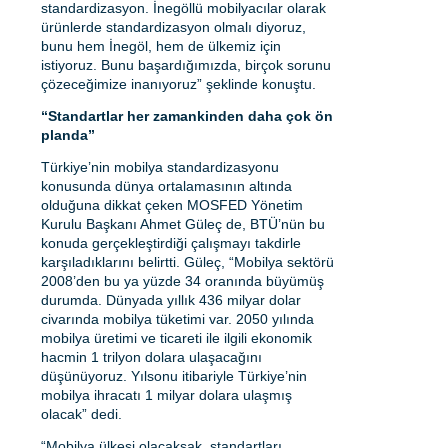
standardizasyon. İnegöllü mobilyacılar olarak
ürünlerde standardizasyon olmalı diyoruz,
bunu hem İnegöl, hem de ülkemiz için
istiyoruz. Bunu başardığımızda, birçok sorunu
çözeceğimize inanıyoruz” şeklinde konuştu.
“Standartlar her zamankinden daha çok ön
planda”
Türkiye’nin mobilya standardizasyonu
konusunda dünya ortalamasının altında
olduğuna dikkat çeken MOSFED Yönetim
Kurulu Başkanı Ahmet Güleç de, BTÜ’nün bu
konuda gerçekleştirdiği çalışmayı takdirle
karşıladıklarını belirtti. Güleç, “Mobilya sektörü
2008’den bu ya yüzde 34 oranında büyümüş
durumda. Dünyada yıllık 436 milyar dolar
civarında mobilya tüketimi var. 2050 yılında
mobilya üretimi ve ticareti ile ilgili ekonomik
hacmin 1 trilyon dolara ulaşacağını
düşünüyoruz. Yılsonu itibariyle Türkiye’nin
mobilya ihracatı 1 milyar dolara ulaşmış
olacak” dedi.
“Mobilya ülkesi olacaksak, standartları