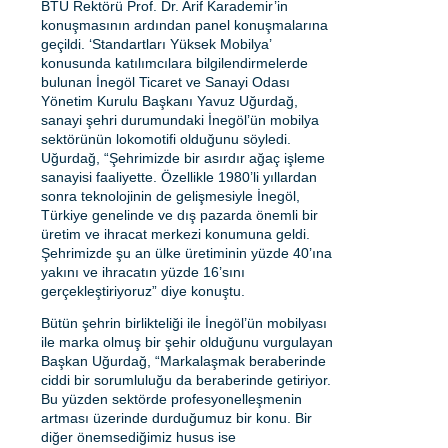
BTÜ Rektörü Prof. Dr. Arif Karademir’in
konuşmasının ardından panel konuşmalarına
geçildi. ‘Standartları Yüksek Mobilya’
konusunda katılımcılara bilgilendirmelerde
bulunan İnegöl Ticaret ve Sanayi Odası
Yönetim Kurulu Başkanı Yavuz Uğurdağ,
sanayi şehri durumundaki İnegöl’ün mobilya
sektörünün lokomotifi olduğunu söyledi.
Uğurdağ, “Şehrimizde bir asırdır ağaç işleme
sanayisi faaliyette. Özellikle 1980’li yıllardan
sonra teknolojinin de gelişmesiyle İnegöl,
Türkiye genelinde ve dış pazarda önemli bir
üretim ve ihracat merkezi konumuna geldi.
Şehrimizde şu an ülke üretiminin yüzde 40’ına
yakını ve ihracatın yüzde 16’sını
gerçekleştiriyoruz” diye konuştu.
Bütün şehrin birlikteliği ile İnegöl’ün mobilyası
ile marka olmuş bir şehir olduğunu vurgulayan
Başkan Uğurdağ, “Markalaşmak beraberinde
ciddi bir sorumluluğu da beraberinde getiriyor.
Bu yüzden sektörde profesyonelleşmenin
artması üzerinde durduğumuz bir konu. Bir
diğer önemsediğimiz husus ise