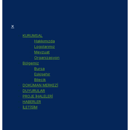
✕
KURUMSAL
Hakkımızda
Logolarımız
Mevzuat
Organizasyon
Bölgemiz
Bursa
Eskişehir
Bilecik
DOKÜMAN MERKEZİ
DUYURULAR
PROJE İHALELERİ
HABERLER
İLETİŞİM