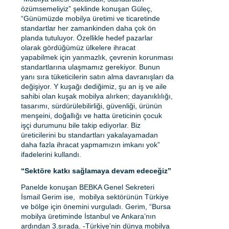
özümsemeliyiz” şeklinde konuşan Güleç,
“Günümüzde mobilya üretimi ve ticaretinde
standartlar her zamankinden daha çok ön
planda tutuluyor. Özellikle hedef pazarlar
olarak gördüğümüz ülkelere ihracat
yapabilmek için yanmazlık, çevrenin korunması
standartlarına ulaşmamız gerekiyor. Bunun
yanı sıra tüketicilerin satın alma davranışları da
değişiyor. Y kuşağı dediğimiz, şu an iş ve aile
sahibi olan kuşak mobilya alırken; dayanıklılığı,
tasarımı, sürdürülebilirliği, güvenliği, ürünün
menşeini, doğallığı ve hatta üreticinin çocuk
işçi durumunu bile takip ediyorlar. Biz
üreticilerini bu standartları yakalayamadan
daha fazla ihracat yapmamızın imkanı yok”
ifadelerini kullandı.
“Sektöre katkı sağlamaya devam edeceğiz”
Panelde konuşan BEBKA Genel Sekreteri
İsmail Gerim ise, mobilya sektörünün Türkiye
ve bölge için önemini vurguladı. Gerim, “Bursa
mobilya üretiminde İstanbul ve Ankara’nın
ardından 3.sırada. -Türkiye’nin dünya mobilya