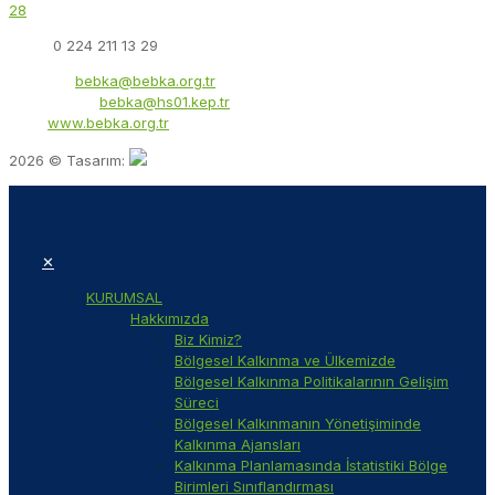
28
Faks:
0 224 211 13 29
E-Posta:
bebka@bebka.org.tr
KEP Adresi:
bebka@hs01.kep.tr
Web:
www.bebka.org.tr
2026 © Tasarım:
✕
KURUMSAL
Hakkımızda
Biz Kimiz?
Bölgesel Kalkınma ve Ülkemizde
Bölgesel Kalkınma Politikalarının Gelişim
Süreci
Bölgesel Kalkınmanın Yönetişiminde
Kalkınma Ajansları
Kalkınma Planlamasında İstatistiki Bölge
Birimleri Sınıflandırması