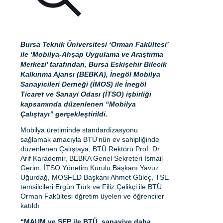
Bursa Teknik Üniversitesi ‘Orman Fakültesi’
ile ‘Mobilya-Ahşap Uygulama ve Araştırma
Merkezi’ tarafından, Bursa Eskişehir Bilecik
Kalkınma Ajansı (BEBKA), İnegöl Mobilya
Sanayicileri Derneği (İMOS) ile İnegöl
Ticaret ve Sanayi Odası (İTSO) işbirliği
kapsamında düzenlenen “Mobilya
Çalıştayı” gerçekleştirildi.
Mobilya üretiminde standardizasyonu
sağlamak amacıyla BTÜ’nün ev sahipliğinde
düzenlenen Çalıştaya, BTÜ Rektörü Prof. Dr.
Arif Karademir, BEBKA Genel Sekreteri İsmail
Gerim, İTSO Yönetim Kurulu Başkanı Yavuz
Uğurdağ, MOSFED Başkanı Ahmet Güleç, TSE
temsilcileri Ergün Türk ve Filiz Çelikçi ile BTÜ
Orman Fakültesi öğretim üyeleri ve öğrenciler
katıldı
“MAUM ve SEP ile BTÜ, sanayiye daha