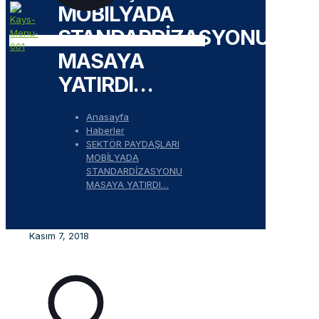
MOBİLYADA
STANDARDİZASYONU
MASAYA
YATIRDI…
Anasayfa
Haberler
SEKTÖR PAYDAŞLARI
MOBİLYADA
STANDARDİZASYONU
MASAYA YATIRDI…
Kasım 7, 2018