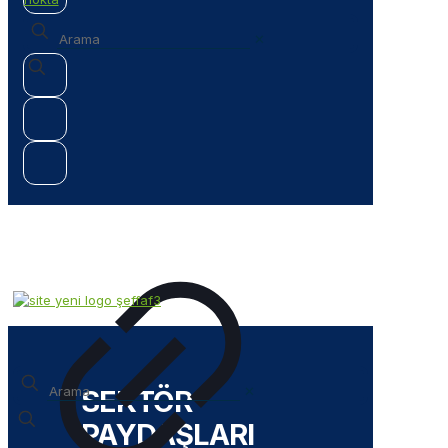
✕
✕
SEKTÖR
PAYDAŞLARI