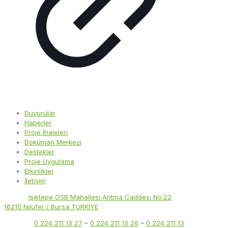
Duyurular
Haberler
Proje İhaleleri
Doküman Merkezi
Destekler
Proje Uygulama
Etkinlikler
İletişim
Adres:
Işıktepe OSB Mahallesi Arıtma Caddesi No:22
16215 Nilüfer / Bursa TÜRKİYE
Telefon:
0 224 211 13 27
–
0 224 211 13 26
–
0 224 211 13